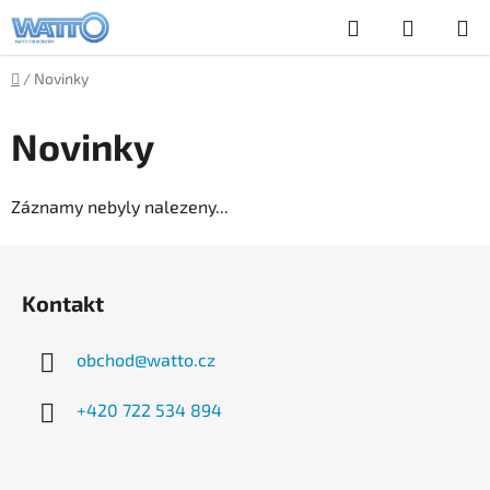
Přejít
Hledat
NÁKUP
na
obsah
KOŠÍK
Domů
/
Novinky
Novinky
Záznamy nebyly nalezeny...
Z
á
Kontakt
p
a
obchod
@
watto.cz
t
í
+420 722 534 894