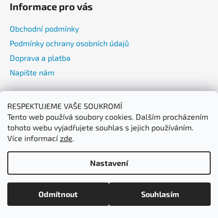
Informace pro vás
Obchodní podmínky
Podmínky ochrany osobních údajů
Doprava a platba
Napište nám
Přijímáme online platby
RESPEKTUJEME VAŠE SOUKROMÍ
Tento web používá soubory cookies. Dalším procházením
tohoto webu vyjadřujete souhlas s jejich používáním.
Více informací
zde
.
Nastavení
Vytvořil Shoptet
Máme letní dovolenou od 5. 8.–7. 8.2026 | Vaše objednávky
Copyright 2026
Watto CZ Pro Vakuum
. Všechna práva
začneme odesílat od 10. 8. ☀️ Děkujeme za pochopení a přejeme
Odmítnout
Souhlasím
vyhrazena.
krásné léto!