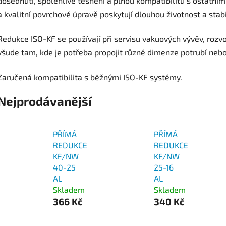
dosednutí, spolehlivé těsnění a plnou kompatibilitu s ostatní
a kvalitní povrchové úpravě poskytují dlouhou životnost a sta
Redukce ISO-KF se používají při servisu vakuových vývěv, rozv
všude tam, kde je potřeba propojit různé dimenze potrubí nebo
Zaručená kompatibilita s běžnými ISO-KF systémy.
Nejprodávanější
PŘÍMÁ
PŘÍMÁ
REDUKCE
REDUKCE
KF/NW
KF/NW
40-25
25-16
AL
AL
Skladem
Skladem
366 Kč
340 Kč