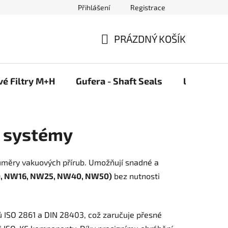
Přihlášení
Registrace
PRÁZDNÝ KOŠÍK
NÁKUPNÍ
KOŠÍK
vé Filtry M+H
Gufera - Shaft Seals
Ložiska F
é systémy
ůměry vakuových přírub. Umožňují snadné a
, NW16, NW25, NW40, NW50)
bez nutnosti
ů ISO 2861 a DIN 28403, což zaručuje přesné