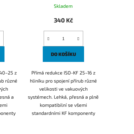
Skladem
340 Kč
DO KOŠÍKU
 40–25 z
Přímá redukce ISO-KF 25–16 z
rub různé
hliníku pro spojení přírub různé
vých
velikosti ve vakuových
řesná a
systémech. Lehká, přesná a plně
šemi
kompatibilní se všemi
ponenty
standardními KF komponenty