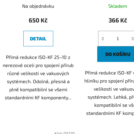
t
Na objednávku
Skladem
ů
650 Kč
366 Kč
DETAIL
DO KOŠÍKU
Přímá redukce ISO-KF 25–10 z
nerezové oceli pro spojení přírub
Přímá redukce ISO-KF
různé velikosti ve vakuových
hliníku pro spojení pří
systémech. Odolná, přesná a
velikosti ve vakuo
plně kompatibilní se všemi
systémech. Lehká, p
standardními KF komponenty...
kompatibilní se v
standardními KF kom
Kód:
00220