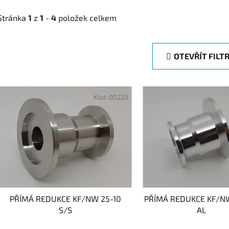
Stránka
1
z
1
-
4
položek celkem
OTEVŘÍT FILT
V
ý
Kód:
00223
p
i
s
p
r
o
d
PŘÍMÁ REDUKCE KF/NW 25-10
PŘÍMÁ REDUKCE KF/N
u
S/S
AL
k