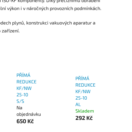
mi ISO-KF komponenty. Díky preciznímu obrábění
bilní výkon i v náročných provozních podmínkách.
odech plynů, konstrukci vakuových aparatur a
 zařízení.
PŘÍMÁ
PŘÍMÁ
REDUKCE
REDUKCE
KF/NW
KF/NW
25-10
25-10
S/S
AL
Na
Skladem
objednávku
292 Kč
650 Kč