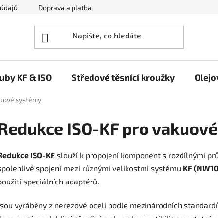
 údajů
Doprava a platba
Napište nám
ruby KF & ISO
Středové těsnící kroužky
Olejo
kuové systémy
Redukce ISO-KF pro vakuov
Redukce ISO-KF
slouží k propojení komponent s rozdílnými pr
spolehlivé spojení mezi různými velikostmi systému
KF (NW10
použití speciálních adaptérů.
Jsou vyráběny z nerezové oceli podle mezinárodních standard