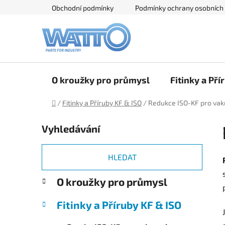
Přejít
Obchodní podmínky
Podmínky ochrany osobních
na
obsah
O kroužky pro průmysl
Fitinky a Pří
Domů
/
Fitinky a Příruby KF & ISO
/
Redukce ISO-KF pro va
P
Vyhledávání
o
s
t
HLEDAT
r
K
Přeskočit
O kroužky pro průmysl
a
a
kategorie
n
t
Fitinky a Příruby KF & ISO
e
n
g
í