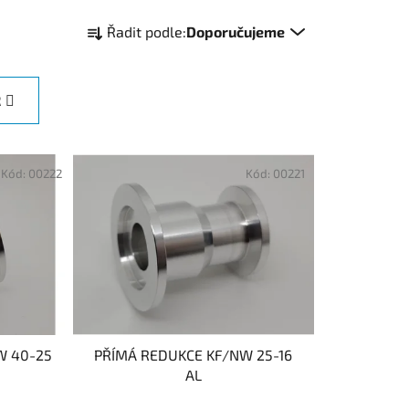
Ř
Řadit podle:
Doporučujeme
a
z
e
R
n
í
p
Kód:
00222
Kód:
00221
r
o
d
u
k
t
ů
W 40-25
PŘÍMÁ REDUKCE KF/NW 25-16
AL