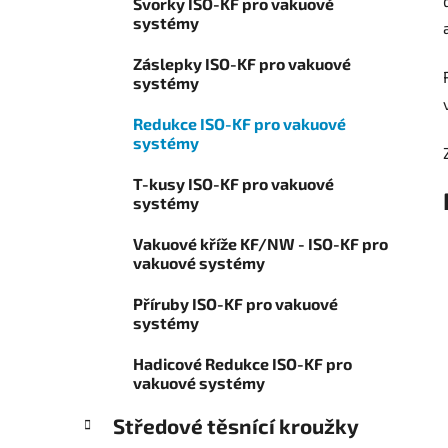
Svorky ISO-KF pro vakuové
o
p
systémy
r
a
i
Záslepky ISO-KF pro vakuové
n
e
systémy
e
l
Redukce ISO-KF pro vakuové
systémy
T-kusy ISO-KF pro vakuové
systémy
Vakuové kříže KF/NW - ISO-KF pro
vakuové systémy
Příruby ISO-KF pro vakuové
systémy
Hadicové Redukce ISO-KF pro
vakuové systémy
Středové těsnící kroužky