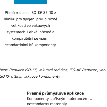
Přímá redukce ISO-KF 25–10 z
hliníku pro spojení přírub různé
velikosti ve vakuových
systémech. Lehká, přesná a
kompatibilní se všemi
standardními KF komponenty
O
v
Pozn:
Redukce ISO-KF, vakuová redukce, ISO-KF Reducer , vacu
l
á
ISO KF fitting, vakuové komponenty
d
a
c
Přesné průmyslové aplikace
í
Komponenty s přísnými tolerancemi a
p
nestandartní materiály