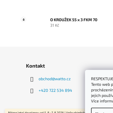
O KROUŽEK 55 x 3 FKM 70
31 Kč
Z
á
Kontakt
p
a
obchod
@
watto.cz
RESPEKTUJ
t
Tento web p
í
procházením
+420 722 534 894
jejich použí
Více inform
Máme letní dovolenou od 5. 8.–7. 8.2026 | Vaše objednávky začneme odesíla