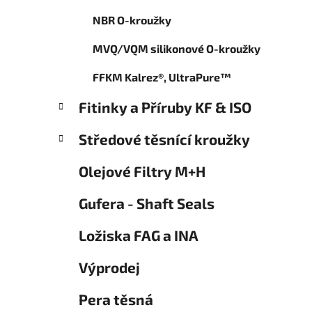
o
p
r
NBR O-kroužky
a
i
n
e
MVQ/VQM silikonové O-kroužky
e
l
FFKM Kalrez®, UltraPure™
Fitinky a Příruby KF & ISO
Středové těsnící kroužky
Olejové Filtry M+H
Gufera - Shaft Seals
Ložiska FAG a INA
Výprodej
Pera těsná