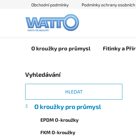
Přejít
Obchodní podmínky
Podmínky ochrany osobních
na
obsah
O kroužky pro průmysl
Fitinky a Pří
P
Vyhledávání
o
s
t
HLEDAT
r
K
Přeskočit
O kroužky pro průmysl
a
a
kategorie
n
t
EPDM O-kroužky
e
n
g
í
FKM O-kroužky