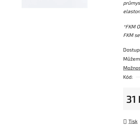
průmys
z
elastom
5
hvězdič
*FKM O-
FKM sea
Dostup
Můžeme
Možnos
Kód:
31
Měrná
Tisk