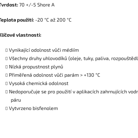
Tvrdost:
70 +/-5 Shore A
Teplota použití:
-20 °C až 200 °C
Klíčové vlastnosti:
Vynikající odolnost vůči médiím
Všechny druhy uhlovodíků (oleje, tuky, paliva, rozpouštědl
Nízká propustnost plynů
Přiměřená odolnost vůči parám > +130 °C
Vysoká chemická odolnost
Nedoporučuje se pro použití v aplikacích zahrnujících vodn
páru
Vytvrzeno bisfenolem