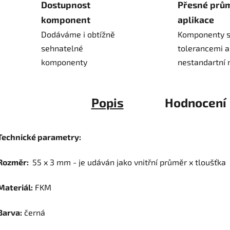
Dostupnost
Přesné prů
komponent
aplikace
Dodáváme i obtížně
Komponenty s
sehnatelné
tolerancemi a
komponenty
nestandartní 
Popis
Hodnocení
Technické parametry:
Rozměr:
55 x 3 mm - je udáván jako vnitřní průměr x tloušťka
Materiál:
FKM
Barva:
černá