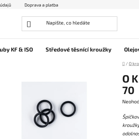
 údajů
Doprava a platba
Napište nám
ruby KF & ISO
Středové těsnící kroužky
Olejo
Domů
/
O kr
O K
70
Průměr
Neoho
hodnoc
Špičko
produk
kroužky
je
odolnos
0,0