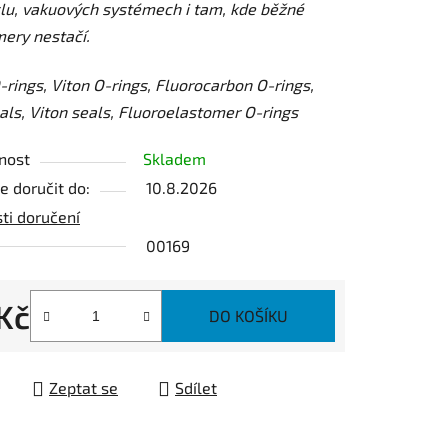
lu, vakuových systémech i tam, kde běžné
ery nestačí.
ek.
rings, Viton O-rings, Fluorocarbon O-rings,
ls, Viton seals, Fluoroelastomer O-rings
nost
Skladem
 doručit do:
10.8.2026
ti doručení
00169
 Kč
DO KOŠÍKU
 cena:
Zeptat se
Sdílet