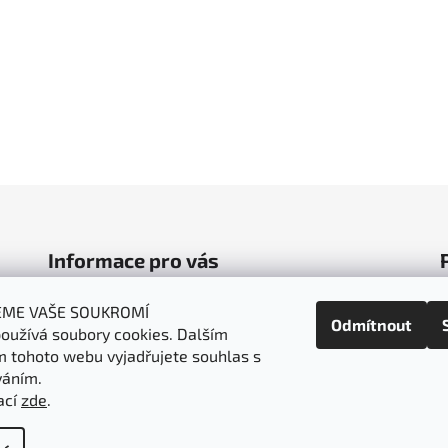
Informace pro vás
Obchodní podmínky
EME VAŠE SOUKROMÍ
Odmítnout
oužívá soubory cookies. Dalším
Podmínky ochrany osobních údajů
 tohoto webu vyjadřujete souhlas s
Doprava a platba
váním.
Napište nám
ací
zde
.
t