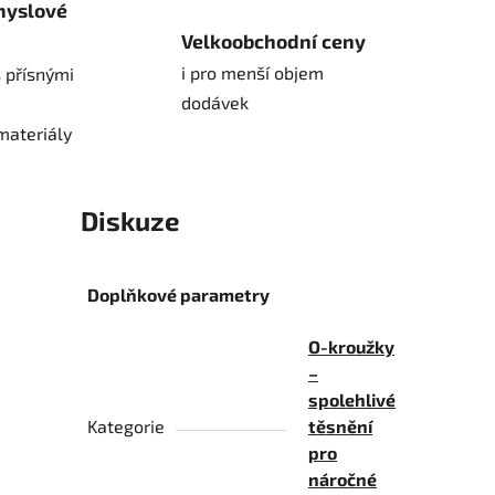
myslové
Velkoobchodní ceny
i pro menší objem
 přísnými
dodávek
materiály
Diskuze
Doplňkové parametry
O-kroužky
–
spolehlivé
Kategorie
těsnění
pro
náročné