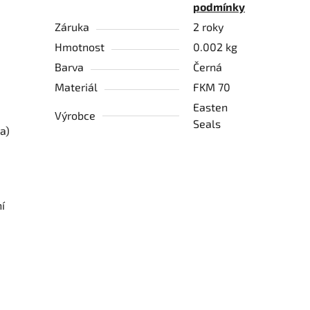
podmínky
Záruka
2 roky
Hmotnost
0.002 kg
Barva
Černá
Materiál
FKM 70
Easten
Výrobce
Seals
a)
í