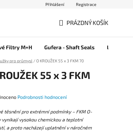
Přihlášení
Registrace
PRÁZDNÝ KOŠÍK
NÁKUPNÍ
KOŠÍK
vé Filtry M+H
Gufera - Shaft Seals
Ložiska F
oužky pro průmysl
/
O KROUŽEK 55 x 3 FKM 70
ROUŽEK 55 x 3 FKM
né
dnoceno
Podrobnosti hodnocení
ení
vé těsnění pro extrémní podmínky – FKM O-
tu
 vynikají vysokou chemickou a teplotní
tí, a proto nacházejí uplatnění v náročném