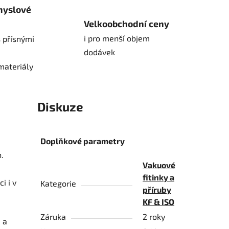
myslové
Velkoobchodní ceny
i pro menší objem
 přísnými
dodávek
materiály
Diskuze
Doplňkové parametry
.
Vakuové
fitinky a
i i v
Kategorie
příruby
KF & ISO
Záruka
2 roky
1
a