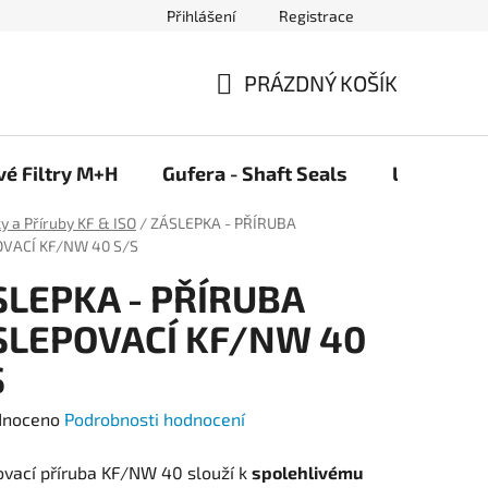
Přihlášení
Registrace
PRÁZDNÝ KOŠÍK
NÁKUPNÍ
KOŠÍK
vé Filtry M+H
Gufera - Shaft Seals
Ložiska F
ky a Příruby KF & ISO
/
ZÁSLEPKA - PŘÍRUBA
VACÍ KF/NW 40 S/S
SLEPKA - PŘÍRUBA
SLEPOVACÍ KF/NW 40
S
né
dnoceno
Podrobnosti hodnocení
ení
vací příruba KF/NW 40 slouží k
spolehlivému
tu