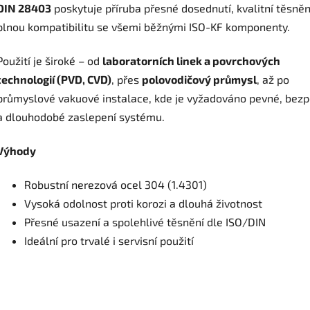
DIN 28403
poskytuje příruba přesné dosednutí, kvalitní těsněn
plnou kompatibilitu se všemi běžnými ISO-KF komponenty.
Použití je široké – od
laboratorních linek a povrchových
technologií (PVD, CVD)
, přes
polovodičový průmysl
, až po
průmyslové vakuové instalace, kde je vyžadováno pevné, bez
a dlouhodobé zaslepení systému.
Výhody
Robustní nerezová ocel 304 (1.4301)
Vysoká odolnost proti korozi a dlouhá životnost
Přesné usazení a spolehlivé těsnění dle ISO/DIN
Ideální pro trvalé i servisní použití