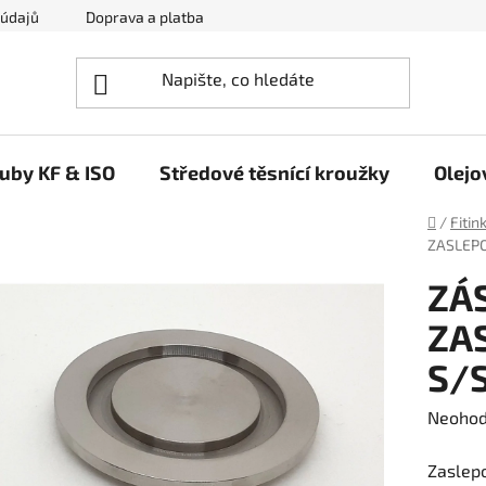
 údajů
Doprava a platba
Napište nám
ruby KF & ISO
Středové těsnící kroužky
Olejo
Domů
/
Fitin
ZASLEPO
ZÁ
ZA
S/
Průměr
Neoho
hodnoc
Zaslepo
produk