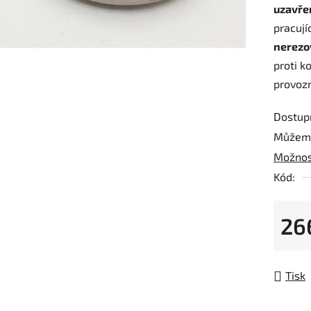
uzavře
je
pracuj
0,0
nerezo
z
proti k
5
provoz
hvězdič
Dostup
Můžeme
Možnos
Kód:
26
Měrná
Tisk