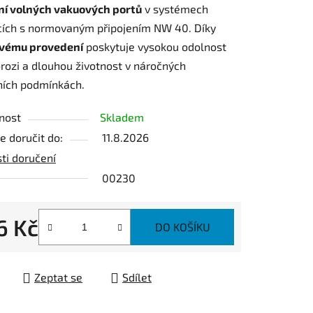
ní volných vakuových portů
v systémech
ících s normovaným připojením NW 40. Díky
vému provedení
poskytuje vysokou odolnost
orozi a dlouhou životnost v náročných
ních podmínkách.
ek.
nost
Skladem
 doručit do:
11.8.2026
ti doručení
00230
6 Kč
DO KOŠÍKU
 cena:
Zeptat se
Sdílet