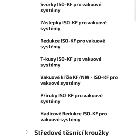
í
Svorky ISO-KF pro vakuové
o
p
systémy
r
a
i
Záslepky ISO-KF pro vakuové
n
e
systémy
e
l
Redukce ISO-KF pro vakuové
systémy
T-kusy ISO-KF pro vakuové
systémy
Vakuové kříže KF/NW - ISO-KF pro
vakuové systémy
Příruby ISO-KF pro vakuové
systémy
Hadicové Redukce ISO-KF pro
vakuové systémy
Středové těsnící kroužky