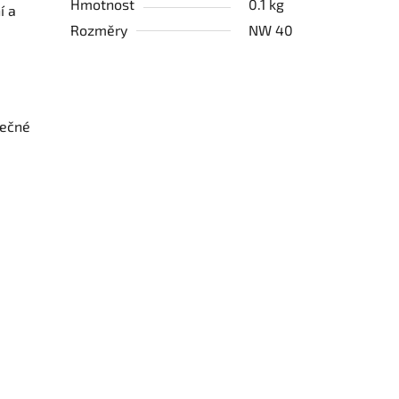
Hmotnost
0.1 kg
í a
Rozměry
NW 40
pečné