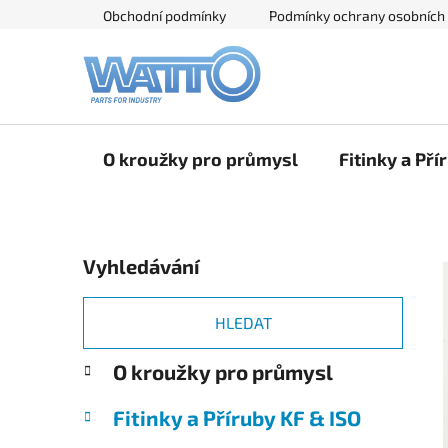
Přejít
Obchodní podmínky
Podmínky ochrany osobních
na
obsah
O kroužky pro průmysl
Fitinky a Pří
P
Vyhledávání
o
s
t
HLEDAT
r
K
Přeskočit
O kroužky pro průmysl
a
a
kategorie
n
t
Fitinky a Příruby KF & ISO
e
n
g