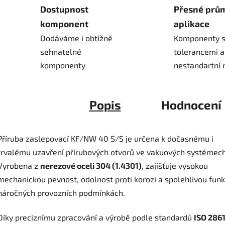
Dostupnost
Přesné prů
komponent
aplikace
Dodáváme i obtížně
Komponenty s
sehnatelné
tolerancemi a
komponenty
nestandartní 
Popis
Hodnocení
Příruba zaslepovací KF/NW 40 S/S je určena k dočasnému i
trvalému uzavření přírubových otvorů ve vakuových systémech
Vyrobena z
nerezové oceli 304 (1.4301)
, zajišťuje vysokou
mechanickou pevnost, odolnost proti korozi a spolehlivou funkc
náročných provozních podmínkách.
Díky preciznímu zpracování a výrobě podle standardů
ISO 286