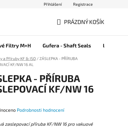
Přihlášení
Registrace
PRÁZDNÝ KOŠÍK
NÁKUPNÍ
KOŠÍK
vé Filtry M+H
Gufera - Shaft Seals
Ložiska F
ky a Příruby KF & ISO
/
ZÁSLEPKA - PŘÍRUBA
VACÍ KF/NW 16 AL
SLEPKA - PŘÍRUBA
SLEPOVACÍ KF/NW 16
né
dnoceno
Podrobnosti hodnocení
ení
vá zaslepovací příruba KF/NW 16 pro vakuové
tu