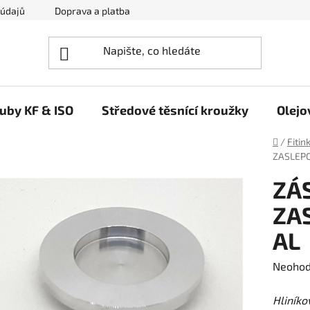
 údajů
Doprava a platba
Napište nám
ruby KF & ISO
Středové těsnící kroužky
Olejo
Domů
/
Fitin
ZASLEPO
ZÁ
ZA
AL
Průměr
Neoho
hodnoc
Hliníko
produk