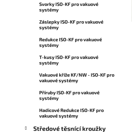
í
Svorky ISO-KF pro vakuové
o
p
systémy
r
a
i
Záslepky ISO-KF pro vakuové
n
e
systémy
e
l
Redukce ISO-KF pro vakuové
systémy
T-kusy ISO-KF pro vakuové
systémy
Vakuové kříže KF/NW - ISO-KF pro
vakuové systémy
Příruby ISO-KF pro vakuové
systémy
Hadicové Redukce ISO-KF pro
vakuové systémy
Středové těsnící kroužky