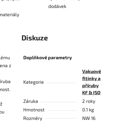
dodávek
materiály
Diskuze
alému
Doplňkové parametry
bena z
Vakuové
fitinky a
íruba
Kategorie
příruby
nost.
KF & ISO
Záruka
2 roky
ož
Hmotnost
0.1 kg
nou
Rozměry
NW 16