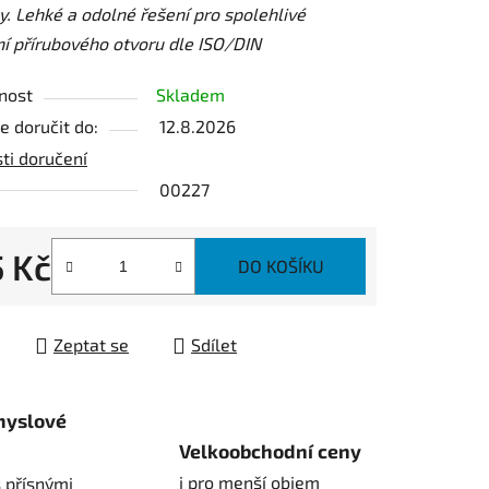
. Lehké a odolné řešení pro spolehlivé
í přírubového otvoru dle ISO/DIN
nost
Skladem
 doručit do:
12.8.2026
ek.
ti doručení
00227
5 Kč
DO KOŠÍKU
 cena:
Zeptat se
Sdílet
myslové
Velkoobchodní ceny
i pro menší objem
 přísnými