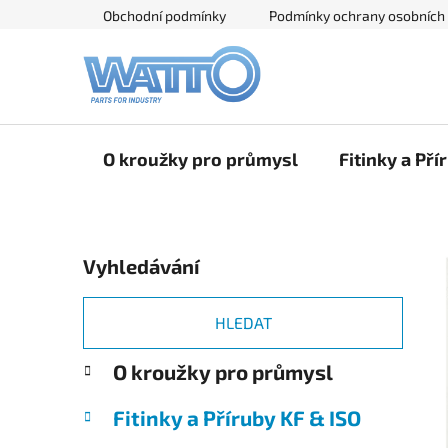
Přejít
Obchodní podmínky
Podmínky ochrany osobních
na
obsah
O kroužky pro průmysl
Fitinky a Pří
P
Vyhledávání
o
s
t
HLEDAT
r
K
Přeskočit
O kroužky pro průmysl
a
a
kategorie
n
t
Fitinky a Příruby KF & ISO
e
n
g