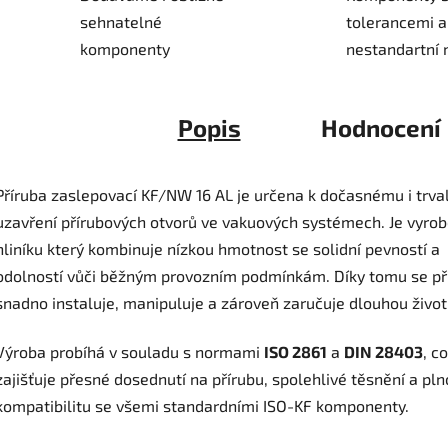
sehnatelné
tolerancemi a
komponenty
nestandartní 
Popis
Hodnocení
Příruba zaslepovací KF/NW 16 AL je určena k dočasnému i trv
uzavření přírubových otvorů ve vakuových systémech. Je vyro
hliníku který kombinuje nízkou hmotnost se solidní pevností a
odolností vůči běžným provozním podmínkám. Díky tomu se př
snadno instaluje, manipuluje a zároveň zaručuje dlouhou život
Výroba probíhá v souladu s normami
ISO 2861
a
DIN 28403
, c
zajišťuje přesné dosednutí na přírubu, spolehlivé těsnění a pl
kompatibilitu se všemi standardními ISO-KF komponenty.