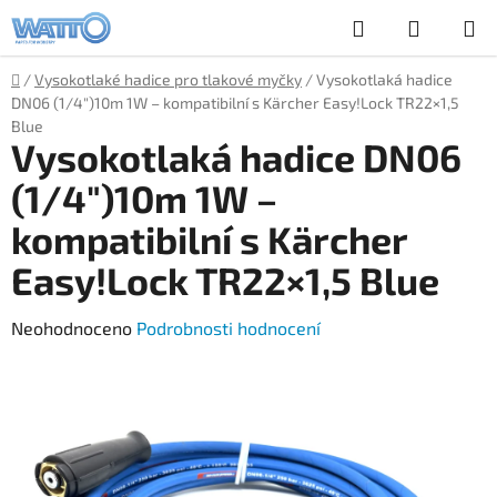
Přejít
Hledat
NÁKUP
na
obsah
KOŠÍK
Domů
/
Vysokotlaké hadice pro tlakové myčky
/
Vysokotlaká hadice
DN06 (1/4")10m 1W – kompatibilní s Kärcher Easy!Lock TR22×1,5
Blue
Vysokotlaká hadice DN06
(1/4")10m 1W –
kompatibilní s Kärcher
Easy!Lock TR22×1,5 Blue
Průměrné
Neohodnoceno
Podrobnosti hodnocení
hodnocení
produktu
je
0,0
z