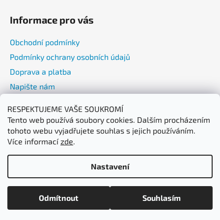
Informace pro vás
Obchodní podmínky
Podmínky ochrany osobních údajů
Doprava a platba
Napište nám
RESPEKTUJEME VAŠE SOUKROMÍ
Přijímáme online platby
Tento web používá soubory cookies. Dalším procházením
tohoto webu vyjadřujete souhlas s jejich používáním.
Více informací
zde
.
Nastavení
Máme letní dovolenou od 5. 8.–7. 8.2026 | Vaše objednávky
Vytvořil Shoptet
začneme odesílat od 10. 8. ☀️ Děkujeme za pochopení a přejeme
Odmítnout
Souhlasím
Copyright 2026
Watto CZ Pro Vakuum
. Všechna práva
krásné léto!
vyhrazena.