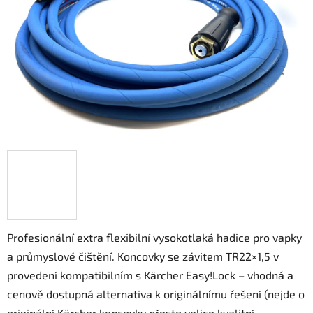
5
hvězdiček.
Profesionální extra flexibilní vysokotlaká hadice pro vapky
a průmyslové čištění. Koncovky se závitem TR22×1,5 v
provedení kompatibilním s Kärcher Easy!Lock – vhodná a
cenově dostupná alternativa k originálnímu řešení (nejde o
originální Kärcher koncovky přesto velice kvalitní