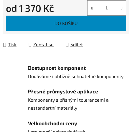
od
1 370 Kč
Měrná cena:
DO KOŠÍKU
Tisk
Zeptat se
Sdílet
Dostupnost komponent
Dodáváme i obtížně sehnatelné komponenty
Přesné průmyslové aplikace
Komponenty s přísnými tolerancemi a
nestandartní materiály
Velkoobchodní ceny
i pro menší objem dodávek