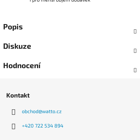
Popis
Diskuze
Hodnocení
Z
á
Kontakt
p
a
obchod
@
watto.cz
t
í
+420 722 534 894