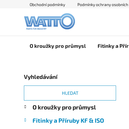
Přejít
Obchodní podmínky
Podmínky ochrany osobních
na
obsah
O kroužky pro průmysl
Fitinky a Pří
P
Vyhledávání
o
s
t
HLEDAT
r
K
Přeskočit
O kroužky pro průmysl
a
a
kategorie
n
t
Fitinky a Příruby KF & ISO
e
n
g