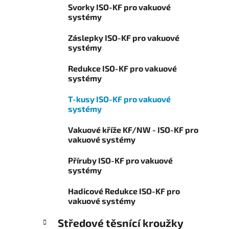
í
Svorky ISO-KF pro vakuové
o
p
systémy
r
a
i
Záslepky ISO-KF pro vakuové
n
e
systémy
e
l
Redukce ISO-KF pro vakuové
systémy
T-kusy ISO-KF pro vakuové
systémy
Vakuové kříže KF/NW - ISO-KF pro
vakuové systémy
Příruby ISO-KF pro vakuové
systémy
Hadicové Redukce ISO-KF pro
vakuové systémy
Středové těsnící kroužky