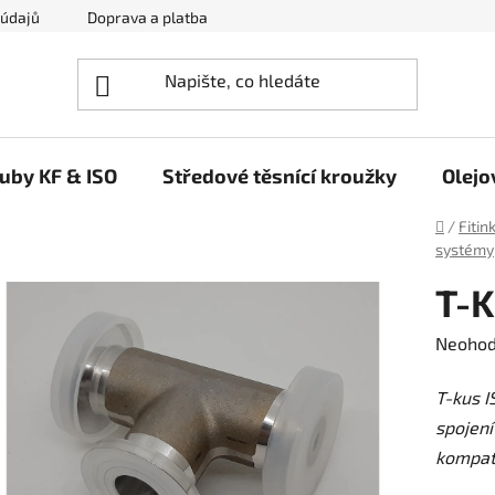
 údajů
Doprava a platba
Napište nám
ruby KF & ISO
Středové těsnící kroužky
Olejo
Domů
/
Fitin
systémy
T-
Průměr
Neoho
hodnoc
T-kus I
produk
spojení
je
kompat
0,0
z