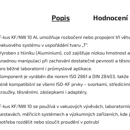
Popis
Hodnocení
T-kus KF/NW 10 AL umožňuje rozbočení nebo propojení tří větv
vakuového systému v uspořádání tvaru „T“.
Vyroben z hliníku (Aluminium), což zajišťuje nízkou hmotnost a
snadnou manipulaci při zachování dostatečné pevnosti a těsno
pro běžné laboratorní i průmyslové aplikace.
Komponent je vyráběn dle norem ISO 2861 a DIN 28403, takže 
plně kompatibilní se všemi ISO-KF prvky – svorkami, středícími
kroužky, těsněními, záslepkami i adaptéry.
T-kus KF/NW 10 se používá v vakuových vývěvách, laboratorní
sestavách, měřicích systémech a výzkumných zařízeních, kde 
potřeba rozdělit nebo sloučit proudění v potrubí