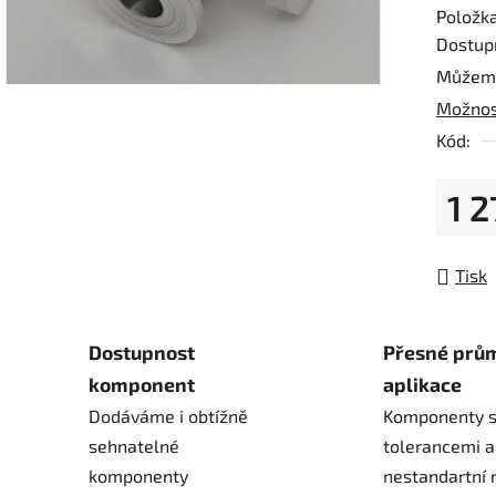
Položk
5
Dostup
hvězdič
Můžeme
Možnos
Kód:
1 
Měrná
Tisk
Dostupnost
Přesné prů
komponent
aplikace
Dodáváme i obtížně
Komponenty s
sehnatelné
tolerancemi a
komponenty
nestandartní 