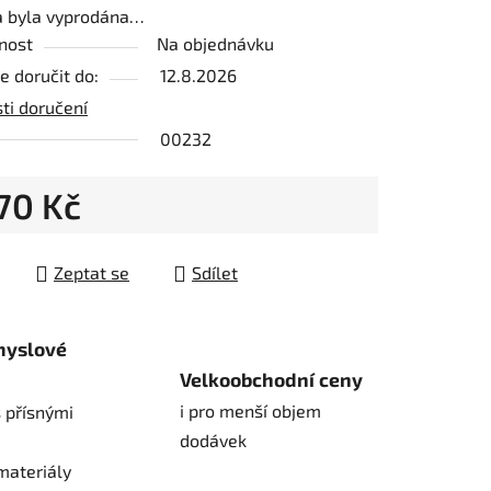
a byla vyprodána…
nost
Na objednávku
ek.
 doručit do:
12.8.2026
ti doručení
00232
270 Kč
 cena:
Zeptat se
Sdílet
myslové
Velkoobchodní ceny
i pro menší objem
 přísnými
dodávek
materiály