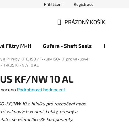
Přihlášení
Registrace
PRÁZDNÝ KOŠÍK
NÁKUPNÍ
KOŠÍK
vé Filtry M+H
Gufera - Shaft Seals
Ložiska F
ky a Příruby KF & ISO
/
T-kusy ISO-KF pro vakuové
/
T-KUS KF/NW 10 AL
KUS KF/NW 10 AL
né
dnoceno
Podrobnosti hodnocení
ení
SO-KF/NW 10 z hliníku pro rozbočení nebo
tu
 tří vakuových vedení. Lehký, přesný a
ibilní se všemi ISO-KF komponenty
.