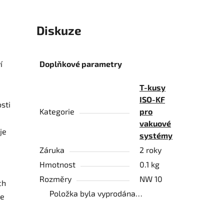
Diskuze
í
Doplňkové parametry
T-kusy
ISO-KF
sti
Kategorie
pro
vakuové
je
systémy
Záruka
2 roky
Hmotnost
0.1 kg
Rozměry
NW 10
ch
Položka byla vyprodána…
je