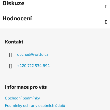
Diskuze
Hodnocení
Z
á
Kontakt
p
a
obchod
@
watto.cz
t
í
+420 722 534 894
Informace pro vás
Obchodní podmínky
Podmínky ochrany osobních údajů