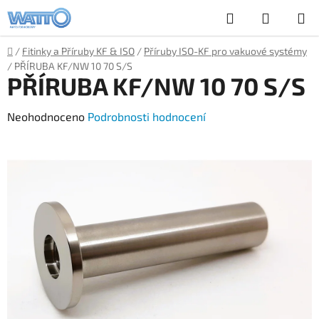
Přejít
Hledat
NÁKUP
na
obsah
KOŠÍK
Domů
/
Fitinky a Příruby KF & ISO
/
Příruby ISO-KF pro vakuové systémy
/
PŘÍRUBA KF/NW 10 70 S/S
PŘÍRUBA KF/NW 10 70 S/S
Průměrné
Neohodnoceno
Podrobnosti hodnocení
hodnocení
produktu
je
0,0
z
5
hvězdiček.