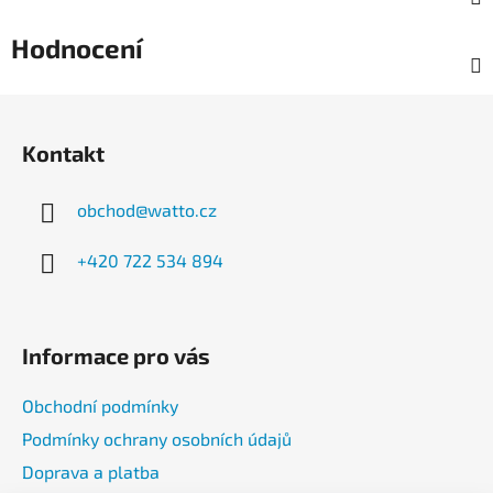
Hodnocení
Z
á
Kontakt
p
a
obchod
@
watto.cz
t
í
+420 722 534 894
Informace pro vás
Obchodní podmínky
Podmínky ochrany osobních údajů
Doprava a platba