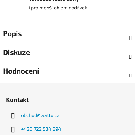
i pro menší objem dodávek
Popis
Diskuze
Hodnocení
Z
á
Kontakt
p
a
obchod
@
watto.cz
t
í
+420 722 534 894