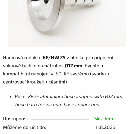
Hadicová redukce
KF/NW 25
z hliníku pro připojení
vakuové hadice na nátrubek
Ø12 mm
. Rychlé a
kompatibilní napojení v ISO-KF systému (svorka +
centrovací kroužek + těsnění)
Pozn:
KF25 aluminium hose adapter with Ø12 mm
hose barb for vacuum hose connection
Dostupnost
Skladem
Můžeme doručit do:
11.8.2026