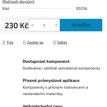
Možnosti doručení
Kód:
00256
230 Kč
DO KOŠÍKU
Měrná cena:
Tisk
Zeptat se
Sdílet
Dostupnost komponent
Dodáváme i obtížně sehnatelné komponenty
Přesné průmyslové aplikace
Komponenty s přísnými tolerancemi a
nestandartní materiály
Velkoobchodní ceny