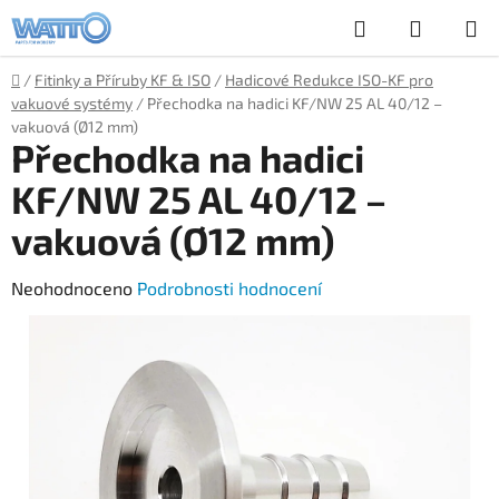
Přejít
Hledat
NÁKUP
na
obsah
KOŠÍK
Domů
/
Fitinky a Příruby KF & ISO
/
Hadicové Redukce ISO-KF pro
vakuové systémy
/
Přechodka na hadici KF/NW 25 AL 40/12 –
vakuová (Ø12 mm)
Přechodka na hadici
KF/NW 25 AL 40/12 –
vakuová (Ø12 mm)
Průměrné
Neohodnoceno
Podrobnosti hodnocení
hodnocení
produktu
je
0,0
z
5
hvězdiček.