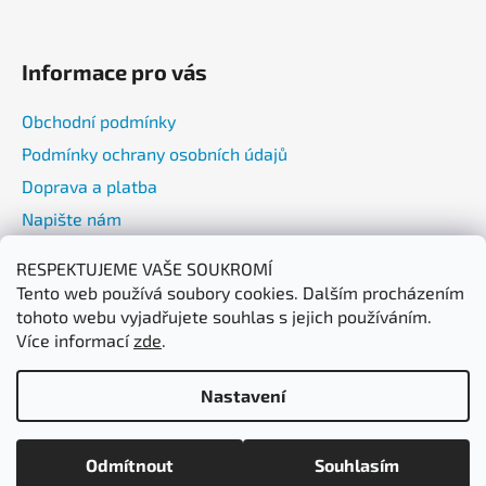
Informace pro vás
Obchodní podmínky
Podmínky ochrany osobních údajů
Doprava a platba
Napište nám
RESPEKTUJEME VAŠE SOUKROMÍ
Přijímáme online platby
Tento web používá soubory cookies. Dalším procházením
tohoto webu vyjadřujete souhlas s jejich používáním.
Více informací
zde
.
Nastavení
Máme letní dovolenou od 5. 8.–7. 8.2026 | Vaše objednávky
Vytvořil Shoptet
začneme odesílat od 10. 8. ☀️ Děkujeme za pochopení a přejeme
Odmítnout
Souhlasím
Copyright 2026
Watto CZ Pro Vakuum
. Všechna práva
krásné léto!