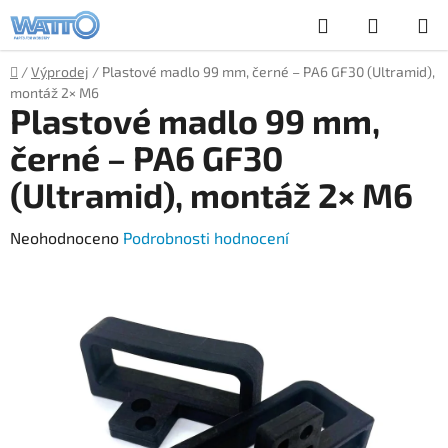
Přejít
Hledat
NÁKUP
na
obsah
KOŠÍK
Domů
/
Výprodej
/
Plastové madlo 99 mm, černé – PA6 GF30 (Ultramid),
montáž 2× M6
Plastové madlo 99 mm,
černé – PA6 GF30
(Ultramid), montáž 2× M6
Průměrné
Neohodnoceno
Podrobnosti hodnocení
hodnocení
produktu
je
0,0
z
5
hvězdiček.