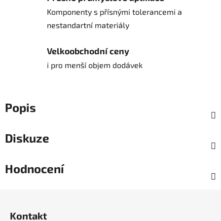
Komponenty s přísnými tolerancemi a
nestandartní materiály
Velkoobchodní ceny
i pro menší objem dodávek
Popis
Diskuze
Hodnocení
Z
á
Kontakt
p