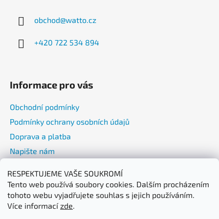
a
obchod
@
watto.cz
t
í
+420 722 534 894
Informace pro vás
Obchodní podmínky
Podmínky ochrany osobních údajů
Doprava a platba
Napište nám
RESPEKTUJEME VAŠE SOUKROMÍ
Přijímáme online platby
Tento web používá soubory cookies. Dalším procházením
tohoto webu vyjadřujete souhlas s jejich používáním.
Více informací
zde
.