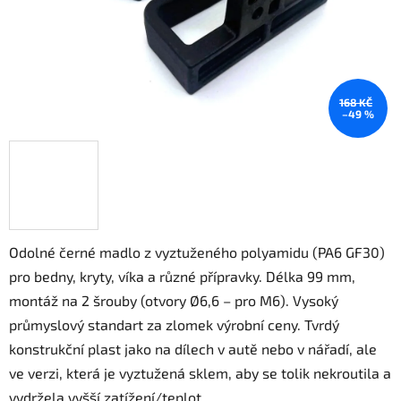
168 KČ
–49 %
Odolné černé madlo z vyztuženého polyamidu (PA6 GF30)
pro bedny, kryty, víka a různé přípravky. Délka 99 mm,
montáž na 2 šrouby (otvory Ø6,6 – pro M6). Vysoký
průmyslový standart za zlomek výrobní ceny. Tvrdý
konstrukční plast jako na dílech v autě nebo v nářadí, ale
ve verzi, která je vyztužená sklem, aby se tolik nekroutila a
vydržela vyšší zatížení/teplot.