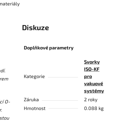
materiály
Diskuze
Doplňkové parametry
Svorky
ISO-KF
dí.
Kategorie
pro
ěrem
vakuové
systémy
Záruka
2 roky
cí O-
Hmotnost
0.088 kg
.
stou