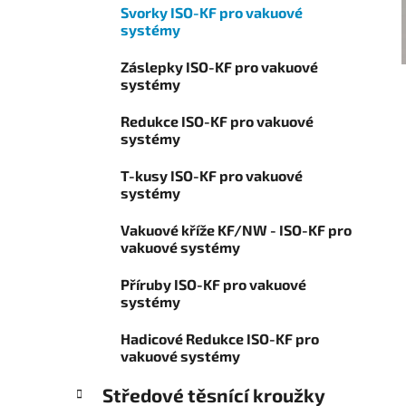
í
Svorky ISO-KF pro vakuové
o
p
systémy
r
a
i
Záslepky ISO-KF pro vakuové
n
e
systémy
e
l
Redukce ISO-KF pro vakuové
systémy
T-kusy ISO-KF pro vakuové
systémy
Vakuové kříže KF/NW - ISO-KF pro
vakuové systémy
Příruby ISO-KF pro vakuové
systémy
Hadicové Redukce ISO-KF pro
vakuové systémy
Středové těsnící kroužky