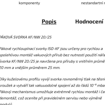
komponenty
nestandartní 
Popis
Hodnocení
PÁKOVÁ SVORKA KF/NW 20/25
Pákové rychloupínací svorky ISO-KF jsou určeny pro rychlou a
spolehlivou montáž vakuových přírub bez nutnosti použití nářa
Svorka KF/NW 20/25 je navržena pro příruby s vnitřním prům
20 mm a vnějším průměrem 25 mm.
Díky kuželovému profilu vyvíjí svorka rovnoměrný tlak na těsni
kroužek a vytváří tak vakuuodolné spojení až do řádů 10⁻⁹ mbar
Pákový mechanismus umožňuje extrémně rychlou montáž i ča
demontáž, což oceníte při pravidelném servisu nebo výměně
modulů.