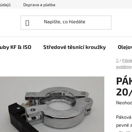
 údajů
Doprava a platba
Napište nám
ruby KF & ISO
Středové těsnící kroužky
Olejo
Domů
/
Fitin
systémy
PÁ
20
Průměr
Neoho
hodnoc
Páková 
produk
pevné a
je