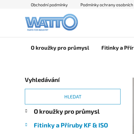
Přejít
Obchodní podmínky
Podmínky ochrany osobních
na
obsah
O kroužky pro průmysl
Fitinky a Pří
P
Vyhledávání
o
s
t
HLEDAT
r
K
Přeskočit
O kroužky pro průmysl
a
a
kategorie
n
t
Fitinky a Příruby KF & ISO
e
n
g