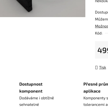
několik
0,0
z
Dostup
5
Můžeme
hvězdič
Možnos
Kód:
49
Měrná
Tisk
Dostupnost
Přesné prů
komponent
aplikace
Dodáváme i obtížně
Komponenty s
sehnatelné
tolerancemi a