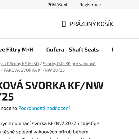
Přihlášení
Registrace
PRÁZDNÝ KOŠÍK
NÁKUPNÍ
KOŠÍK
vé Filtry M+H
Gufera - Shaft Seals
Ložiska F
ky a Příruby KF & ISO
/
Svorky ISO-KF pro vakuové
/
PÁKOVÁ SVORKA KF/NW 20/25
KOVÁ SVORKA KF/NW
/25
né
dnoceno
Podrobnosti hodnocení
ení
rychloupínací svorka KF/NW 20/25 zajišťuje
tu
 těsné spojení vakuových přírub během