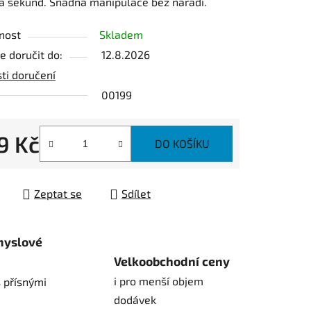
a sekund. Snadná manipulace bez nářadí.
nost
Skladem
 doručit do:
12.8.2026
ek.
ti doručení
00199
9 Kč
DO KOŠÍKU
 cena:
Zeptat se
Sdílet
myslové
Velkoobchodní ceny
i pro menší objem
 přísnými
dodávek