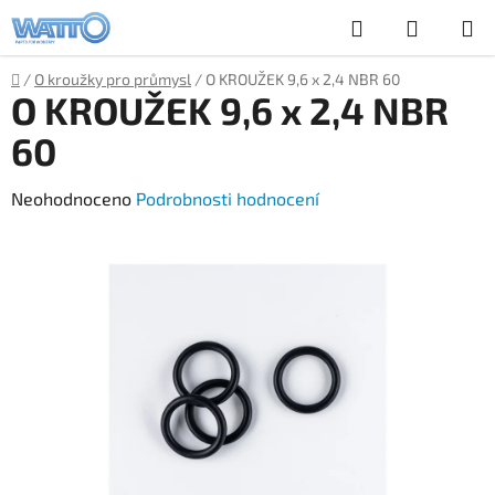
Přejít
Hledat
NÁKUP
na
obsah
KOŠÍK
Domů
/
O kroužky pro průmysl
/
O KROUŽEK 9,6 x 2,4 NBR 60
O KROUŽEK 9,6 x 2,4 NBR
60
Průměrné
Neohodnoceno
Podrobnosti hodnocení
hodnocení
produktu
je
0,0
z
5
hvězdiček.