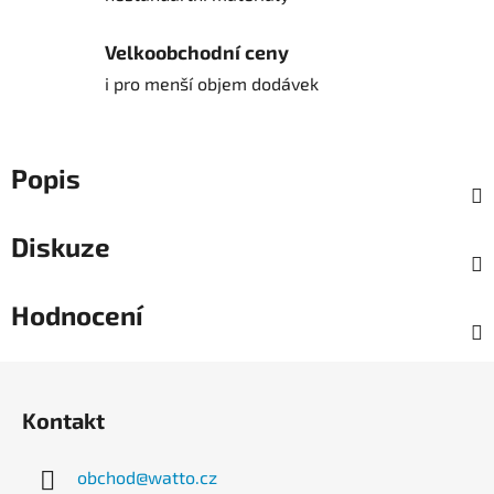
Velkoobchodní ceny
i pro menší objem dodávek
Popis
Diskuze
Hodnocení
Z
á
Kontakt
p
a
obchod
@
watto.cz
t