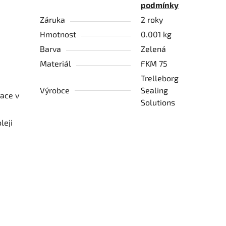
podmínky
Záruka
2 roky
Hmotnost
0.001 kg
Barva
Zelená
Materiál
FKM 75
Trelleborg
Výrobce
Sealing
mace v
Solutions
leji