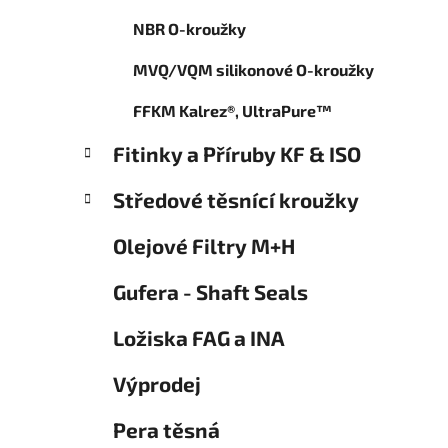
o
p
r
NBR O-kroužky
a
i
n
e
MVQ/VQM silikonové O-kroužky
e
l
FFKM Kalrez®, UltraPure™
Fitinky a Příruby KF & ISO
Středové těsnící kroužky
Olejové Filtry M+H
Gufera - Shaft Seals
Ložiska FAG a INA
Výprodej
Pera těsná