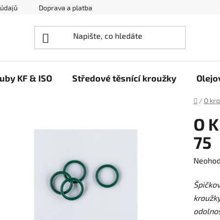
 údajů
Doprava a platba
Napište nám
ruby KF & ISO
Středové těsnící kroužky
Olejo
Domů
/
O kr
O K
75
Průměr
Neoho
hodnoc
Špičko
produk
kroužky
je
odolnos
0,0