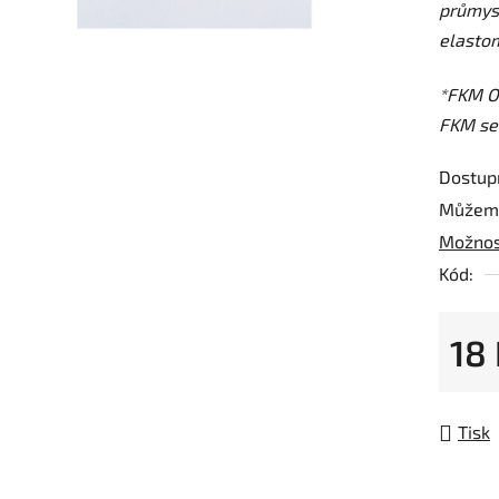
průmys
z
elastom
5
hvězdič
*FKM O-
FKM sea
Dostup
Můžeme
Možnos
Kód:
18
Měrná
Tisk