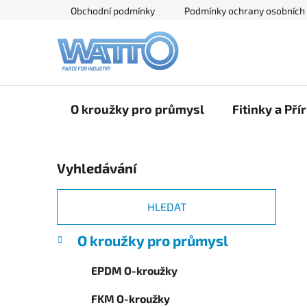
Přejít
Obchodní podmínky
Podmínky ochrany osobních
na
obsah
O kroužky pro průmysl
Fitinky a Pří
P
Vyhledávání
o
s
t
HLEDAT
r
K
Přeskočit
O kroužky pro průmysl
a
a
kategorie
n
t
EPDM O-kroužky
e
n
g
í
FKM O-kroužky