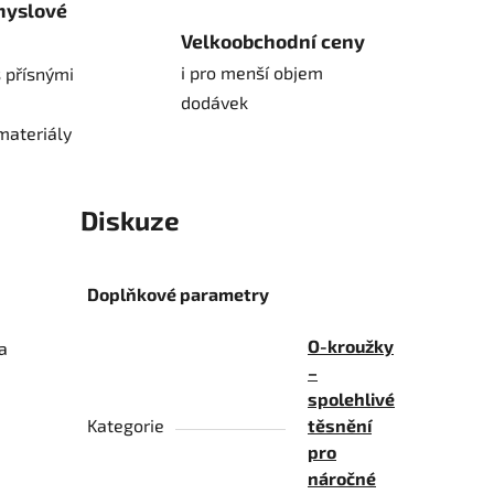
myslové
Velkoobchodní ceny
i pro menší objem
 přísnými
dodávek
materiály
Diskuze
Doplňkové parametry
O-kroužky
a
–
spolehlivé
Kategorie
těsnění
pro
náročné