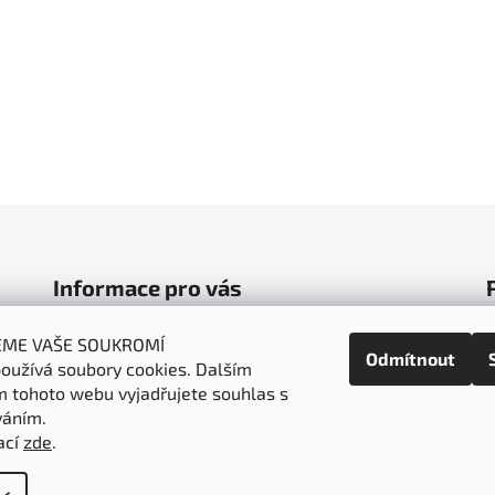
Informace pro vás
Obchodní podmínky
EME VAŠE SOUKROMÍ
Odmítnout
oužívá soubory cookies. Dalším
Podmínky ochrany osobních údajů
 tohoto webu vyjadřujete souhlas s
Doprava a platba
váním.
Napište nám
ací
zde
.
t