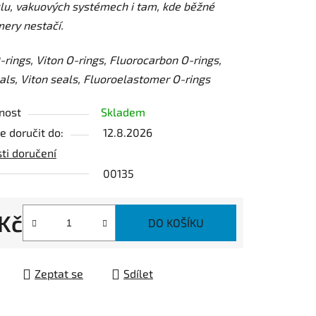
lu, vakuových systémech i tam, kde běžné
ery nestačí.
ek.
rings, Viton O-rings, Fluorocarbon O-rings,
ls, Viton seals, Fluoroelastomer O-rings
nost
Skladem
 doručit do:
12.8.2026
ti doručení
00135
 Kč
DO KOŠÍKU
 cena:
Zeptat se
Sdílet