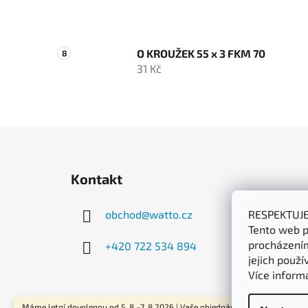
O KROUŽEK 55 x 3 FKM 70
31 Kč
Z
á
Kontakt
p
a
obchod
@
watto.cz
RESPEKTUJ
t
Tento web p
í
procházením
+420 722 534 894
jejich použí
Více inform
Máme letní dovolenou od 5. 8.–7. 8.2026 | Vaše objednávky začneme odesíla