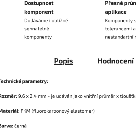
Dostupnost
Přesné prů
komponent
aplikace
Dodáváme i obtížně
Komponenty s
sehnatelné
tolerancemi a
komponenty
nestandartní 
Popis
Hodnocení
Technické parametry:
Rozměr:
9,6 x 2,4 mm - je udáván jako vnitřní průměr x tloušťk
Materiál:
FKM (fluorokarbonový elastomer)
Barva:
černá