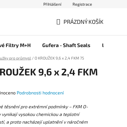
Přihlášení
Registrace
PRÁZDNÝ KOŠÍK
NÁKUPNÍ
KOŠÍK
vé Filtry M+H
Gufera - Shaft Seals
Ložiska F
oužky pro průmysl
/
O KROUŽEK 9,6 x 2,4 FKM 75
ROUŽEK 9,6 x 2,4 FKM
né
dnoceno
Podrobnosti hodnocení
ení
vé těsnění pro extrémní podmínky – FKM O-
tu
 vynikají vysokou chemickou a teplotní
tí, a proto nacházejí uplatnění v náročném