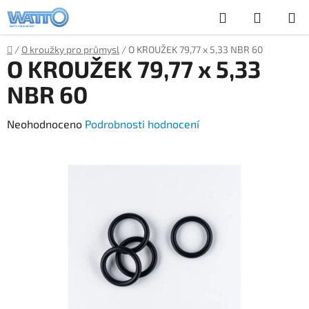
Přejít
Hledat
NÁKUP
na
obsah
KOŠÍK
Domů
/
O kroužky pro průmysl
/
O KROUŽEK 79,77 x 5,33 NBR 60
O KROUŽEK 79,77 x 5,33
NBR 60
Průměrné
Neohodnoceno
Podrobnosti hodnocení
hodnocení
produktu
je
0,0
z
5
hvězdiček.