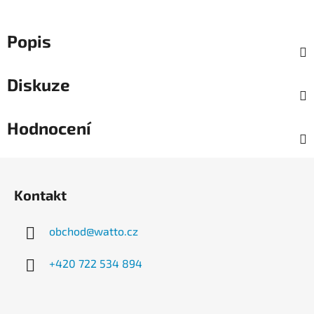
Popis
Diskuze
Hodnocení
Z
á
Kontakt
p
a
obchod
@
watto.cz
t
í
+420 722 534 894