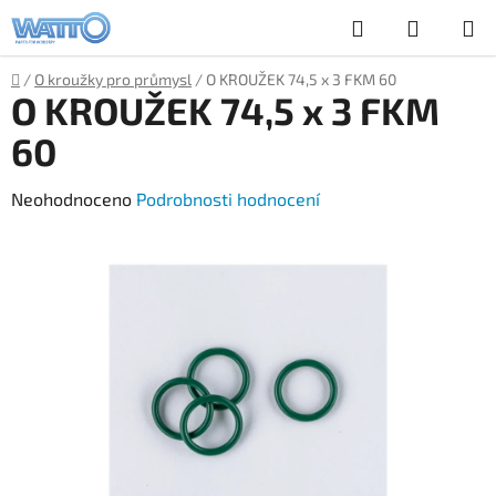
Přejít
Hledat
NÁKUP
na
obsah
KOŠÍK
Domů
/
O kroužky pro průmysl
/
O KROUŽEK 74,5 x 3 FKM 60
O KROUŽEK 74,5 x 3 FKM
60
Průměrné
Neohodnoceno
Podrobnosti hodnocení
hodnocení
produktu
je
0,0
z
5
hvězdiček.