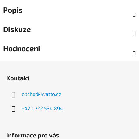
Popis
Diskuze
Hodnocení
Z
á
Kontakt
p
a
obchod
@
watto.cz
t
í
+420 722 534 894
Informace pro vás