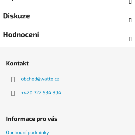
Diskuze
Hodnocení
Z
á
Kontakt
p
a
obchod
@
watto.cz
t
í
+420 722 534 894
Informace pro vás
Obchodní podmínky