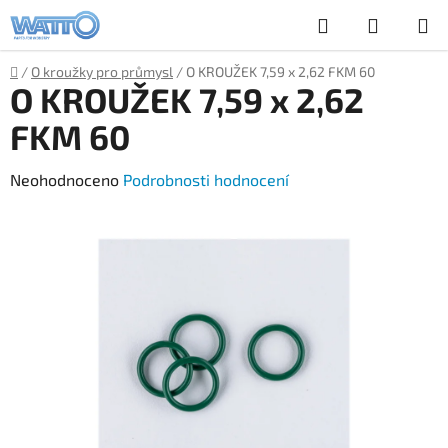
Přejít
Hledat
NÁKUP
na
obsah
KOŠÍK
Domů
/
O kroužky pro průmysl
/
O KROUŽEK 7,59 x 2,62 FKM 60
O KROUŽEK 7,59 x 2,62
FKM 60
Průměrné
Neohodnoceno
Podrobnosti hodnocení
hodnocení
produktu
je
0,0
z
5
hvězdiček.