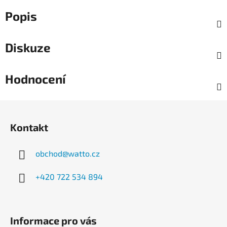
Popis
Diskuze
Hodnocení
Z
á
Kontakt
p
a
obchod
@
watto.cz
t
í
+420 722 534 894
Informace pro vás