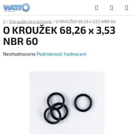
Přejít
Hledat
NÁKUP
na
obsah
KOŠÍK
Domů
/
O kroužky pro průmysl
/
O KROUŽEK 68,26 x 3,53 NBR 60
O KROUŽEK 68,26 x 3,53
NBR 60
Průměrné
Neohodnoceno
Podrobnosti hodnocení
hodnocení
produktu
je
0,0
z
5
hvězdiček.