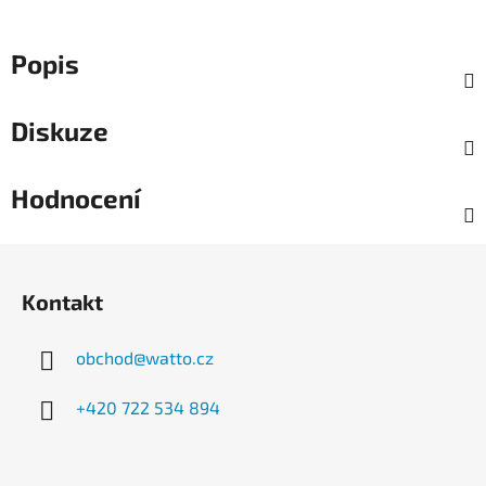
Popis
Diskuze
Hodnocení
Z
á
Kontakt
p
a
obchod
@
watto.cz
t
í
+420 722 534 894