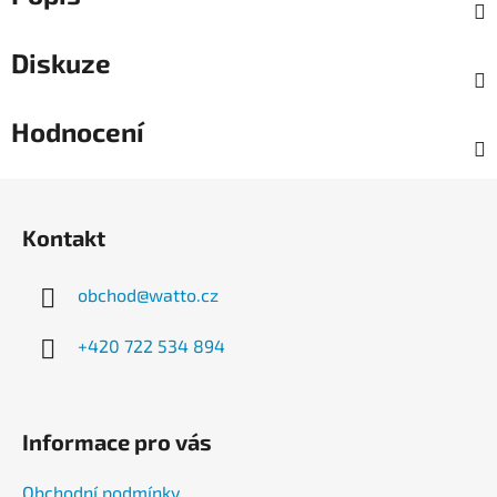
Diskuze
Hodnocení
Z
á
Kontakt
p
a
obchod
@
watto.cz
t
í
+420 722 534 894
Informace pro vás
Obchodní podmínky