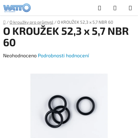
Přejít
Hledat
NÁKUP
na
obsah
KOŠÍK
Domů
/
O kroužky pro průmysl
/
O KROUŽEK 52,3 x 5,7 NBR 60
O KROUŽEK 52,3 x 5,7 NBR
60
Průměrné
Neohodnoceno
Podrobnosti hodnocení
hodnocení
produktu
je
0,0
z
5
hvězdiček.