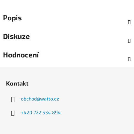
Popis
Diskuze
Hodnocení
Z
á
Kontakt
p
a
obchod
@
watto.cz
t
í
+420 722 534 894