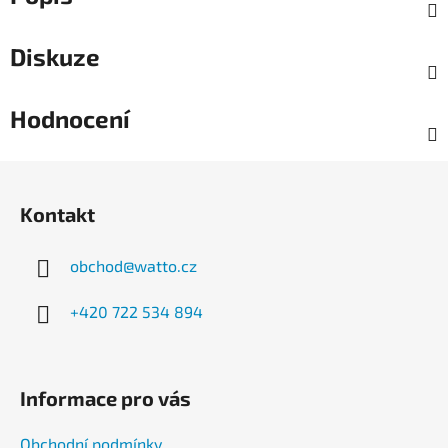
Diskuze
Hodnocení
Z
á
Kontakt
p
a
obchod
@
watto.cz
t
í
+420 722 534 894
Informace pro vás
Obchodní podmínky