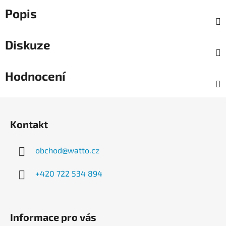
Popis
Diskuze
Hodnocení
Z
á
Kontakt
p
a
obchod
@
watto.cz
t
í
+420 722 534 894
Informace pro vás