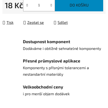
18 Kč
DO KOŠÍKU
Měrná cena:
Tisk
Zeptat se
Sdílet
Dostupnost komponent
Dodáváme i obtížně sehnatelné komponenty
Přesné průmyslové aplikace
Komponenty s přísnými tolerancemi a
nestandartní materiály
Velkoobchodní ceny
i pro menší objem dodávek