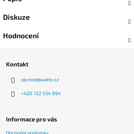
Diskuze
Hodnocení
Z
á
Kontakt
p
a
obchod
@
watto.cz
t
í
+420 722 534 894
Informace pro vás
Obchodní podmínky