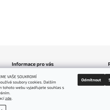
Informace pro vás
Obchodní podmínky
EME VAŠE SOUKROMÍ
Odmítnout
oužívá soubory cookies. Dalším
Podmínky ochrany osobních údajů
 tohoto webu vyjadřujete souhlas s
Doprava a platba
váním.
Napište nám
ací
zde
.
t