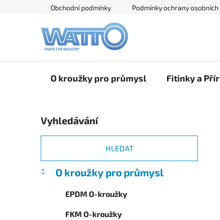
Přejít
Obchodní podmínky
Podmínky ochrany osobních
na
obsah
O kroužky pro průmysl
Fitinky a Pří
P
Vyhledávání
o
s
t
HLEDAT
r
K
Přeskočit
O kroužky pro průmysl
a
a
kategorie
n
t
EPDM O-kroužky
e
n
g
í
FKM O-kroužky