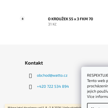
O KROUŽEK 55 x 3 FKM 70
31 Kč
Z
á
Kontakt
p
a
obchod
@
watto.cz
RESPEKTUJ
t
Tento web p
í
procházením
+420 722 534 894
jejich použí
Více inform
Máme letní dovolenou od 5. 8.–7. 8.2026 | Vaše objednávky začneme odesíla