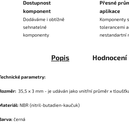
Dostupnost
Přesné prů
komponent
aplikace
Dodáváme i obtížně
Komponenty s
sehnatelné
tolerancemi a
komponenty
nestandartní 
Popis
Hodnocení
Technické parametry:
Rozměr:
35,5 x 3 mm - je udáván jako vnitřní průměr x tloušťk
Materiál:
NBR (nitril-butadien-kaučuk)
Barva:
černá