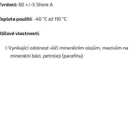
Tvrdost:
60 +/-5 Shore A
Teplota použití:
-40 °C až 110 °C
Klíčové vlastnosti:
Vynikající odolnost vůči minerálním olejům, mazivům na
minerální bázi, petroleji (parafínu)