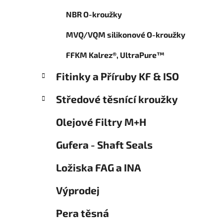
o
p
r
NBR O-kroužky
a
i
n
e
MVQ/VQM silikonové O-kroužky
e
l
FFKM Kalrez®, UltraPure™
Fitinky a Příruby KF & ISO
Středové těsnící kroužky
Olejové Filtry M+H
Gufera - Shaft Seals
Ložiska FAG a INA
Výprodej
Pera těsná