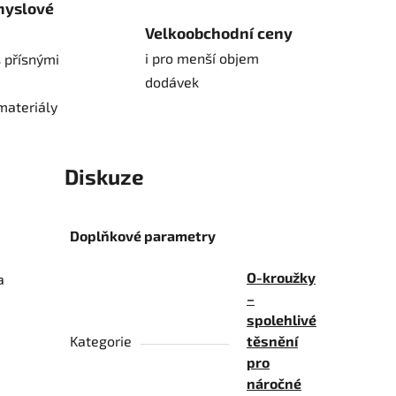
myslové
Velkoobchodní ceny
i pro menší objem
 přísnými
dodávek
materiály
Diskuze
Doplňkové parametry
O-kroužky
a
–
spolehlivé
Kategorie
těsnění
pro
náročné