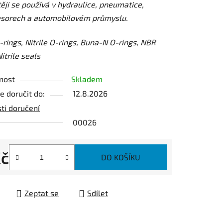
ěji se používá v hydraulice, pneumatice,
sorech a automobilovém průmyslu.
ek.
rings, Nitrile O-rings, Buna-N O-rings, NBR
itrile seals
nost
Skladem
 doručit do:
12.8.2026
ti doručení
00026
Kč
DO KOŠÍKU
 cena:
Zeptat se
Sdílet