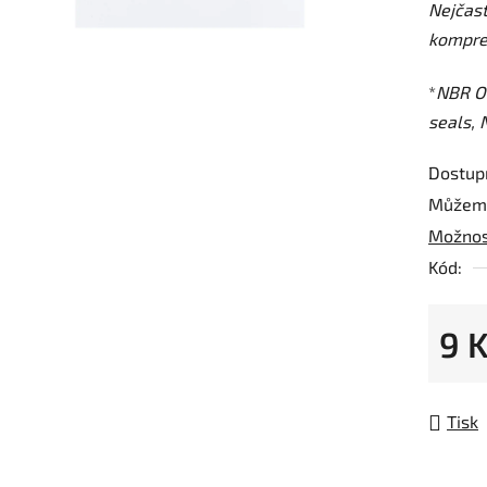
Nejčast
z
kompre
5
hvězdič
*
NBR O-
seals, N
Dostup
Můžeme
Možnos
Kód:
9 
Měrná
Tisk