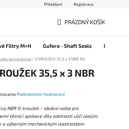
Přihlášení
Registrace
PRÁZDNÝ KOŠÍK
NÁKUPNÍ
KOŠÍK
vé Filtry M+H
Gufera - Shaft Seals
Ložiska F
oužky pro průmysl
/
O KROUŽEK 35,5 x 3 NBR 60
ROUŽEK 35,5 x 3 NBR
né
dnoceno
Podrobnosti hodnocení
ení
ivý NBR O-kroužek – ideální volba pro
tu
nní těsnicí aplikace díky odolnosti vůči olejům,
m a výborným mechanickým vlastnostem.