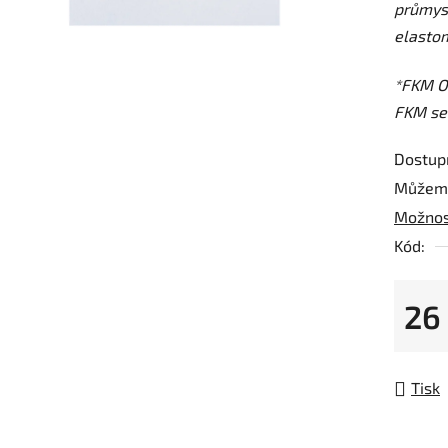
průmys
z
elastom
5
hvězdič
*FKM O-
FKM sea
Dostup
Můžeme
Možnos
Kód:
26
Měrná
Tisk