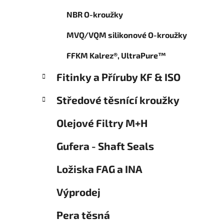
o
p
r
NBR O-kroužky
a
i
n
e
MVQ/VQM silikonové O-kroužky
e
l
FFKM Kalrez®, UltraPure™
Fitinky a Příruby KF & ISO
Středové těsnící kroužky
Olejové Filtry M+H
Gufera - Shaft Seals
Ložiska FAG a INA
Výprodej
Pera těsná