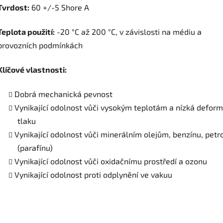
Tvrdost:
60 +/-5 Shore A
Teplota použití:
-20 °C až 200 °C, v závislosti na médiu a
provozních podmínkách
Klíčové vlastnosti:
Dobrá mechanická pevnost
Vynikající odolnost vůči vysokým teplotám a nízká defor
tlaku
Vynikající odolnost vůči minerálním olejům, benzínu, petro
(parafínu)
Vynikající odolnost vůči oxidačnímu prostředí a ozonu
Vynikající odolnost proti odplynění ve vakuu