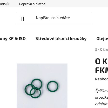
 údajů
Doprava a platba
Napište nám
ruby KF & ISO
Středové těsnící kroužky
Olejo
Domů
/
O kr
O K
FK
Průměr
Neoho
hodnoc
Špičko
produk
kroužky
je
odolnos
0,0