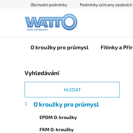
Přejít
Obchodní podmínky
Podmínky ochrany osobních
na
obsah
O kroužky pro průmysl
Fitinky a Pří
P
Vyhledávání
o
s
t
HLEDAT
r
K
Přeskočit
O kroužky pro průmysl
a
a
kategorie
n
t
EPDM O-kroužky
e
n
g
í
FKM O-kroužky