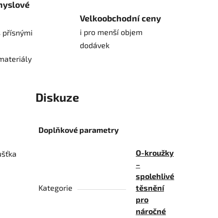
myslové
Velkoobchodní ceny
i pro menší objem
 přísnými
dodávek
materiály
Diskuze
Doplňkové parametry
O-kroužky
ušťka
–
spolehlivé
Kategorie
těsnění
pro
náročné