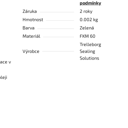
podmínky
Záruka
2 roky
Hmotnost
0.002 kg
Barva
Zelená
Materiál
FKM 60
Trelleborg
Výrobce
Sealing
Solutions
mace v
leji