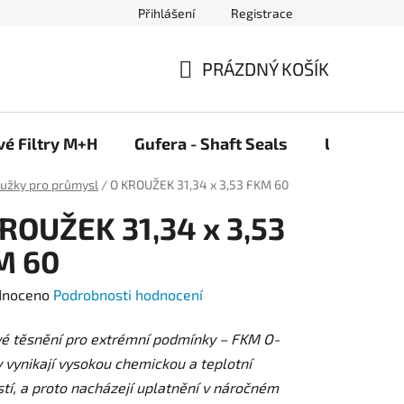
Přihlášení
Registrace
PRÁZDNÝ KOŠÍK
NÁKUPNÍ
KOŠÍK
vé Filtry M+H
Gufera - Shaft Seals
Ložiska F
oužky pro průmysl
/
O KROUŽEK 31,34 x 3,53 FKM 60
ROUŽEK 31,34 x 3,53
M 60
né
dnoceno
Podrobnosti hodnocení
ení
vé těsnění pro extrémní podmínky – FKM O-
tu
 vynikají vysokou chemickou a teplotní
tí, a proto nacházejí uplatnění v náročném