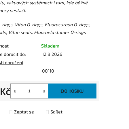
lu, vakuových systémech i tam, kde běžné
ery nestačí.
ek.
rings, Viton O-rings, Fluorocarbon O-rings,
ls, Viton seals, Fluoroelastomer O-rings
nost
Skladem
 doručit do:
12.8.2026
ti doručení
00110
 Kč
DO KOŠÍKU
 cena:
Zeptat se
Sdílet