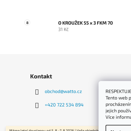
O KROUŽEK 55 x 3 FKM 70
31 Kč
Z
á
Kontakt
p
a
obchod
@
watto.cz
RESPEKTUJ
t
Tento web p
í
procházením
+420 722 534 894
jejich použí
Více inform
Máme letní dovolenou od 5. 8.–7. 8.2026 | Vaše objednávky začneme odesíla