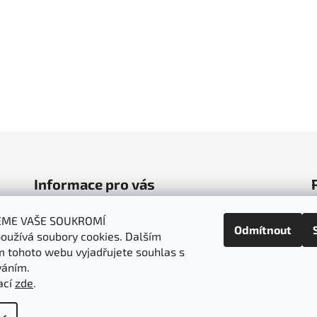
Informace pro vás
Obchodní podmínky
EME VAŠE SOUKROMÍ
Odmítnout
oužívá soubory cookies. Dalším
Podmínky ochrany osobních údajů
 tohoto webu vyjadřujete souhlas s
Doprava a platba
váním.
Napište nám
ací
zde
.
t