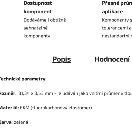
Dostupnost
Přesné prů
komponent
aplikace
Dodáváme i obtížně
Komponenty s
sehnatelné
tolerancemi a
komponenty
nestandartní 
Popis
Hodnocení
Technické parametry:
Rozměr:
31,34 x 3,53 mm - je udáván jako vnitřní průměr x tlo
Materiál:
FKM (fluorokarbonový elastomer)
Barva:
zelená