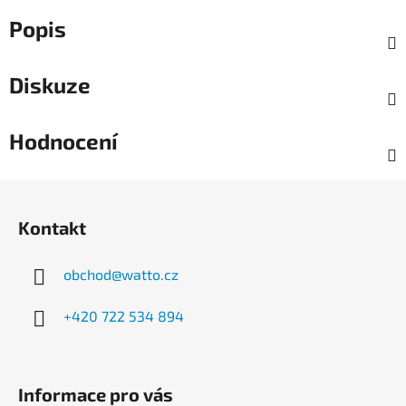
Popis
Diskuze
Hodnocení
Z
á
Kontakt
p
a
obchod
@
watto.cz
t
í
+420 722 534 894
Informace pro vás