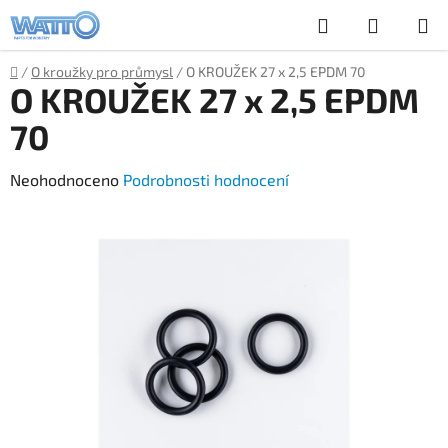
Přejít
Hledat
NÁKUP
na
obsah
KOŠÍK
Domů
/
O kroužky pro průmysl
/
O KROUŽEK 27 x 2,5 EPDM 70
O KROUŽEK 27 x 2,5 EPDM
70
Průměrné
Neohodnoceno
Podrobnosti hodnocení
hodnocení
produktu
je
0,0
z
5
hvězdiček.