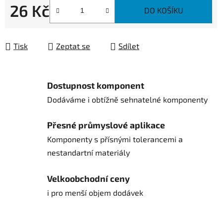
26 Kč
DO KOŠÍKU
Měrná cena:
Tisk
Zeptat se
Sdílet
Dostupnost komponent
Dodáváme i obtížně sehnatelné komponenty
Přesné průmyslové aplikace
Komponenty s přísnými tolerancemi a
nestandartní materiály
Velkoobchodní ceny
i pro menší objem dodávek