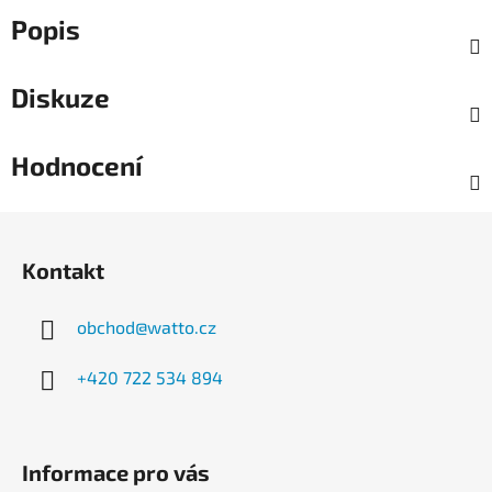
Popis
Diskuze
Hodnocení
Z
á
Kontakt
p
a
obchod
@
watto.cz
t
í
+420 722 534 894
Informace pro vás