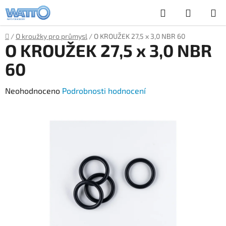
Přejít
Hledat
NÁKUP
na
obsah
KOŠÍK
Domů
/
O kroužky pro průmysl
/
O KROUŽEK 27,5 x 3,0 NBR 60
O KROUŽEK 27,5 x 3,0 NBR
60
Průměrné
Neohodnoceno
Podrobnosti hodnocení
hodnocení
produktu
je
0,0
z
5
hvězdiček.