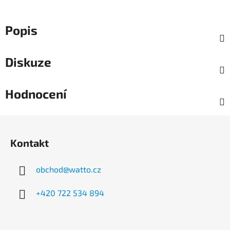
Popis
Diskuze
Hodnocení
Z
á
Kontakt
p
a
obchod
@
watto.cz
t
í
+420 722 534 894