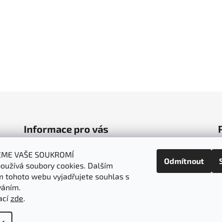
Informace pro vás
Obchodní podmínky
EME VAŠE SOUKROMÍ
Odmítnout
oužívá soubory cookies. Dalším
Podmínky ochrany osobních údajů
 tohoto webu vyjadřujete souhlas s
Doprava a platba
váním.
Napište nám
ací
zde
.
t