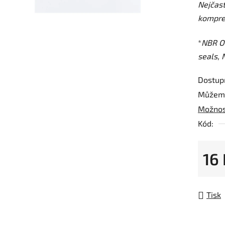
Nejčast
z
kompre
5
hvězdič
*
NBR O-
seals, N
Dostup
Můžeme
Možnos
Kód:
16
Měrná
Tisk