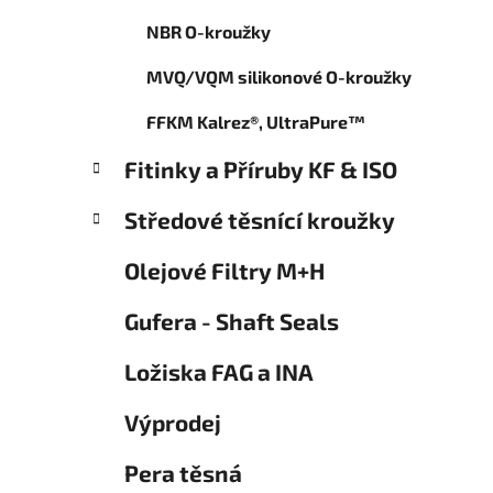
o
p
r
NBR O-kroužky
a
i
n
e
MVQ/VQM silikonové O-kroužky
e
l
FFKM Kalrez®, UltraPure™
Fitinky a Příruby KF & ISO
Středové těsnící kroužky
Olejové Filtry M+H
Gufera - Shaft Seals
Ložiska FAG a INA
Výprodej
Pera těsná