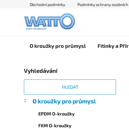
Přejít
Obchodní podmínky
Podmínky ochrany osobních
na
obsah
O kroužky pro průmysl
Fitinky a Pří
P
Vyhledávání
o
s
t
HLEDAT
r
K
Přeskočit
O kroužky pro průmysl
a
a
kategorie
n
t
EPDM O-kroužky
e
n
g
í
FKM O-kroužky