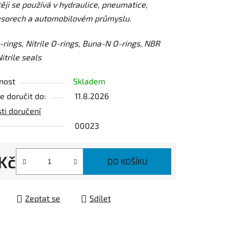
ěji se používá v hydraulice, pneumatice,
sorech a automobilovém průmyslu.
ek.
rings, Nitrile O-rings, Buna-N O-rings, NBR
itrile seals
nost
Skladem
 doručit do:
11.8.2026
ti doručení
00023
 Kč
DO KOŠÍKU
 cena:
Zeptat se
Sdílet