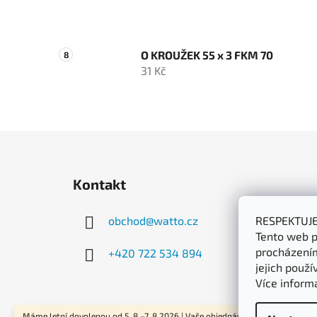
O KROUŽEK 55 x 3 FKM 70
31 Kč
Z
á
Kontakt
p
a
obchod
@
watto.cz
RESPEKTUJ
t
Tento web p
í
procházením
+420 722 534 894
jejich použí
Více inform
Máme letní dovolenou od 5. 8.–7. 8.2026 | Vaše objednávky začneme odesíla