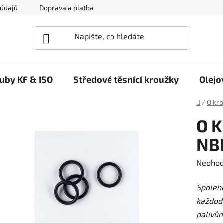
 údajů
Doprava a platba
Napište nám
ruby KF & ISO
Středové těsnící kroužky
Olejo
Domů
/
O kr
O K
NB
Průměr
Neoho
hodnoc
Spolehl
produk
každode
je
palivů
0,0