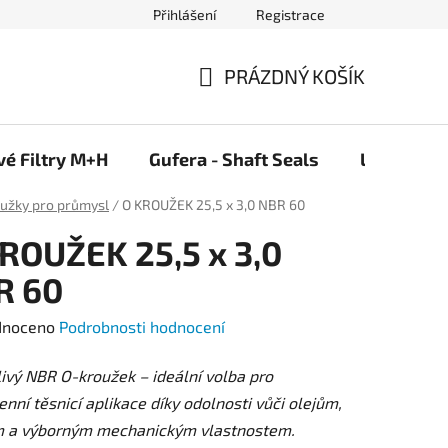
Přihlášení
Registrace
PRÁZDNÝ KOŠÍK
NÁKUPNÍ
KOŠÍK
vé Filtry M+H
Gufera - Shaft Seals
Ložiska F
oužky pro průmysl
/
O KROUŽEK 25,5 x 3,0 NBR 60
ROUŽEK 25,5 x 3,0
R 60
né
dnoceno
Podrobnosti hodnocení
ení
ivý NBR O-kroužek – ideální volba pro
tu
nní těsnicí aplikace díky odolnosti vůči olejům,
m a výborným mechanickým vlastnostem.