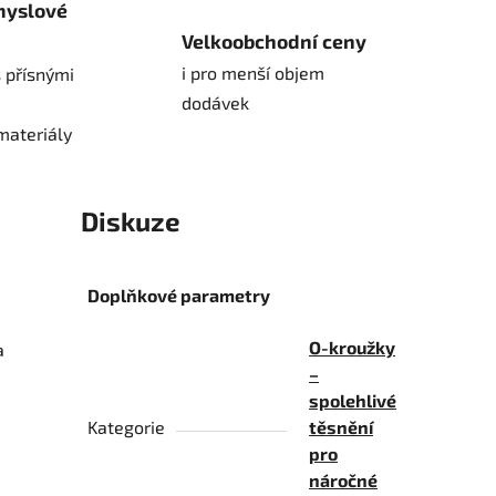
myslové
Velkoobchodní ceny
i pro menší objem
 přísnými
dodávek
materiály
Diskuze
Doplňkové parametry
O-kroužky
a
–
spolehlivé
Kategorie
těsnění
pro
náročné