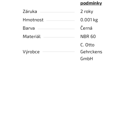
podmínky
Záruka
2 roky
Hmotnost
0.001 kg
Barva
Černá
Materiál
NBR 60
C. Otto
Výrobce
Gehrckens
GmbH