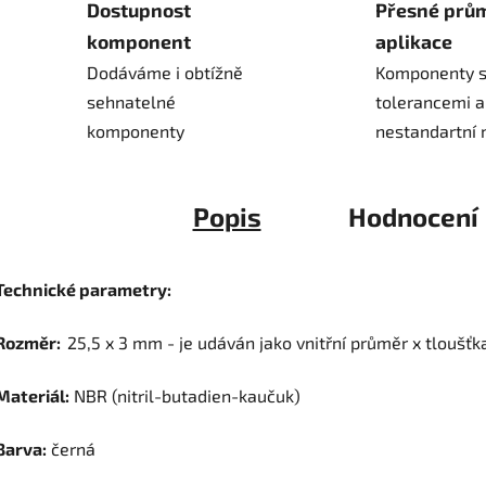
Dostupnost
Přesné prů
komponent
aplikace
Dodáváme i obtížně
Komponenty s
sehnatelné
tolerancemi a
komponenty
nestandartní 
Popis
Hodnocení
Technické parametry:
Rozměr:
25,5 x 3 mm - je udáván jako vnitřní průměr x tloušťk
Materiál:
NBR (nitril-butadien-kaučuk)
Barva:
černá