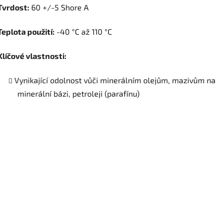
Tvrdost:
60 +/-5 Shore A
Teplota použití:
-40 °C až 110 °C
Klíčové vlastnosti:
Vynikající odolnost vůči minerálním olejům, mazivům na
minerální bázi, petroleji (parafínu)