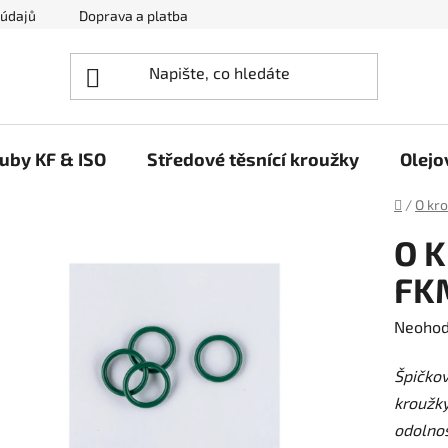
 údajů
Doprava a platba
Napište nám
ruby KF & ISO
Středové těsnící kroužky
Olejo
Domů
/
O kr
O K
FK
Průměr
Neoho
hodnoc
Špičko
produk
kroužky
je
odolnos
0,0