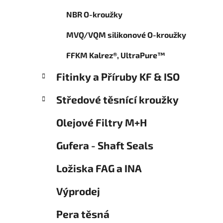
o
p
r
NBR O-kroužky
a
i
n
e
MVQ/VQM silikonové O-kroužky
e
l
FFKM Kalrez®, UltraPure™
Fitinky a Příruby KF & ISO
Středové těsnící kroužky
Olejové Filtry M+H
Gufera - Shaft Seals
Ložiska FAG a INA
Výprodej
Pera těsná