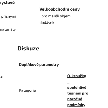
myslové
Velkoobchodní ceny
i pro menší objem
 přísnými
dodávek
materiály
Diskuze
Doplňkové parametry
O-kroužky
ka
–
spolehlivé
Kategorie
těsnění pro
náročné
podmínky