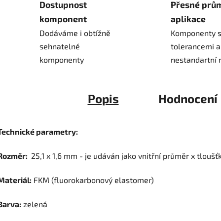
Dostupnost
Přesné prů
komponent
aplikace
Dodáváme i obtížně
Komponenty s
sehnatelné
tolerancemi a
komponenty
nestandartní 
Popis
Hodnocení
Technické parametry:
Rozměr:
25,1 x 1,6 mm - je udáván jako vnitřní průměr x tloušť
Materiál:
FKM (fluorokarbonový elastomer)
Barva:
zelená