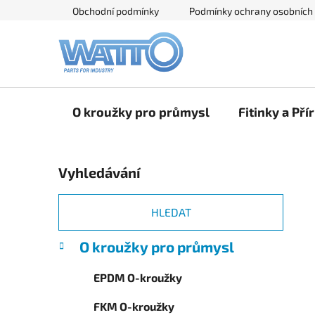
Přejít
Obchodní podmínky
Podmínky ochrany osobních
na
obsah
O kroužky pro průmysl
Fitinky a Pří
P
Vyhledávání
o
s
t
HLEDAT
r
K
Přeskočit
O kroužky pro průmysl
a
a
kategorie
n
t
EPDM O-kroužky
e
n
g
í
FKM O-kroužky