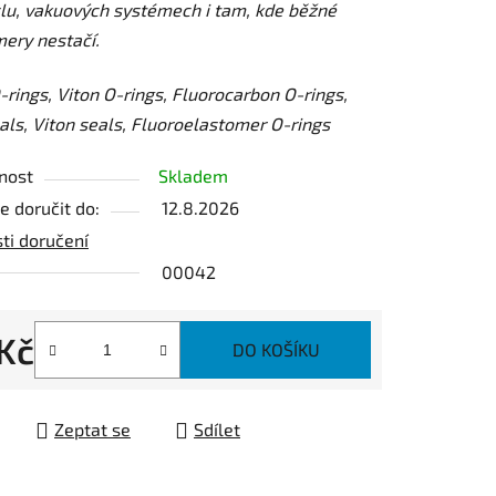
lu, vakuových systémech i tam, kde běžné
ery nestačí.
ek.
rings, Viton O-rings, Fluorocarbon O-rings,
ls, Viton seals, Fluoroelastomer O-rings
nost
Skladem
 doručit do:
12.8.2026
ti doručení
00042
 Kč
DO KOŠÍKU
 cena:
Zeptat se
Sdílet