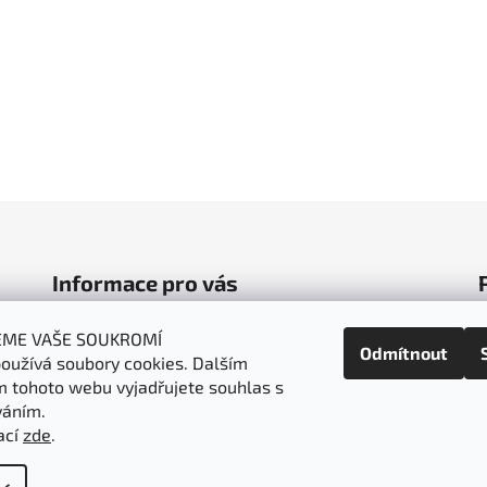
Informace pro vás
Obchodní podmínky
EME VAŠE SOUKROMÍ
Odmítnout
oužívá soubory cookies. Dalším
Podmínky ochrany osobních údajů
 tohoto webu vyjadřujete souhlas s
Doprava a platba
váním.
Napište nám
ací
zde
.
t