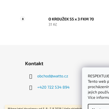
O KROUŽEK 55 x 3 FKM 70
31 Kč
Z
á
Kontakt
p
a
obchod
@
watto.cz
RESPEKTUJ
t
Tento web p
í
procházením
+420 722 534 894
jejich použí
Více inform
Máme letní dovolenou od 5. 8.–7. 8.2026 | Vaše objednávky začneme odesíla