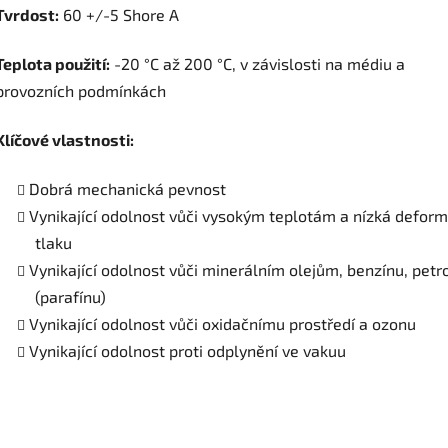
Tvrdost:
60 +/-5 Shore A
Teplota použití:
-20 °C až 200 °C, v závislosti na médiu a
provozních podmínkách
Klíčové vlastnosti:
Dobrá mechanická pevnost
Vynikající odolnost vůči vysokým teplotám a nízká defor
tlaku
Vynikající odolnost vůči minerálním olejům, benzínu, petro
(parafínu)
Vynikající odolnost vůči oxidačnímu prostředí a ozonu
Vynikající odolnost proti odplynění ve vakuu