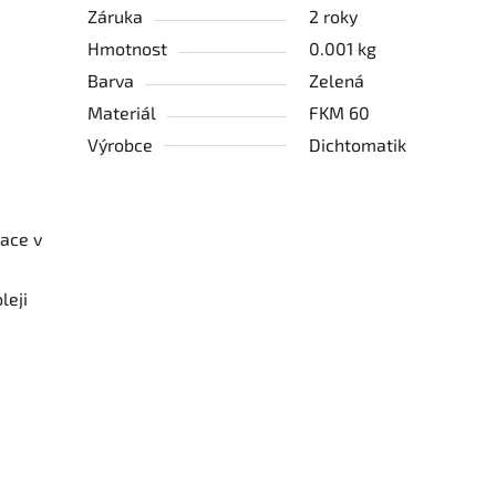
Záruka
2 roky
Hmotnost
0.001 kg
Barva
Zelená
Materiál
FKM 60
Výrobce
Dichtomatik
mace v
leji