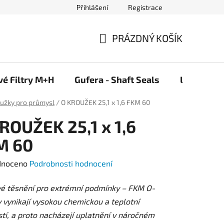
Přihlášení
Registrace
PRÁZDNÝ KOŠÍK
NÁKUPNÍ
KOŠÍK
vé Filtry M+H
Gufera - Shaft Seals
Ložiska F
oužky pro průmysl
/
O KROUŽEK 25,1 x 1,6 FKM 60
ROUŽEK 25,1 x 1,6
M 60
né
dnoceno
Podrobnosti hodnocení
ení
vé těsnění pro extrémní podmínky – FKM O-
tu
 vynikají vysokou chemickou a teplotní
tí, a proto nacházejí uplatnění v náročném