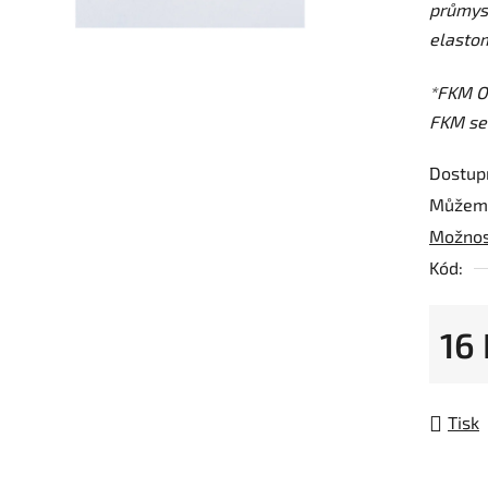
průmys
z
elastom
5
hvězdič
*FKM O-
FKM sea
Dostup
Můžeme
Možnos
Kód:
16
Měrná
Tisk