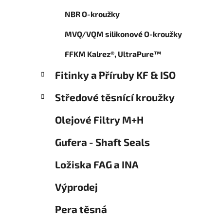
o
p
r
NBR O-kroužky
a
i
n
e
MVQ/VQM silikonové O-kroužky
e
l
FFKM Kalrez®, UltraPure™
Fitinky a Příruby KF & ISO
Středové těsnící kroužky
Olejové Filtry M+H
Gufera - Shaft Seals
Ložiska FAG a INA
Výprodej
Pera těsná