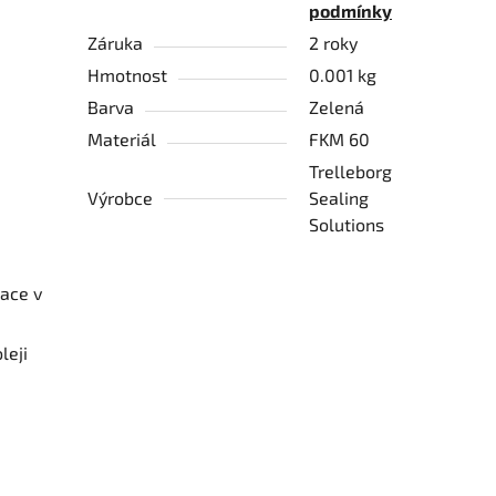
podmínky
Záruka
2 roky
Hmotnost
0.001 kg
Barva
Zelená
Materiál
FKM 60
Trelleborg
Výrobce
Sealing
Solutions
mace v
leji