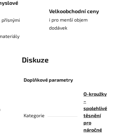
myslové
Velkoobchodní ceny
i pro menší objem
 přísnými
dodávek
materiály
Diskuze
Doplňkové parametry
O-kroužky
–
spolehlivé
a
Kategorie
těsnění
pro
náročné