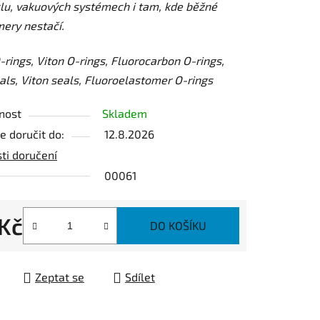
lu, vakuových systémech i tam, kde běžné
ery nestačí.
ek.
rings, Viton O-rings, Fluorocarbon O-rings,
ls, Viton seals, Fluoroelastomer O-rings
nost
Skladem
 doručit do:
12.8.2026
ti doručení
00061
 Kč
DO KOŠÍKU
 cena:
Zeptat se
Sdílet