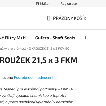
Přihlášení
Registrace
PRÁZDNÝ KOŠÍK
NÁKUPNÍ
KOŠÍK
vé Filtry M+H
Gufera - Shaft Seals
Ložiska F
oužky pro průmysl
/
O KROUŽEK 21,5 x 3 FKM 60
ROUŽEK 21,5 x 3 FKM
né
dnoceno
Podrobnosti hodnocení
ení
vé těsnění pro extrémní podmínky – FKM O-
tu
 vynikají vysokou chemickou a teplotní
tí, a proto nacházejí uplatnění v náročném