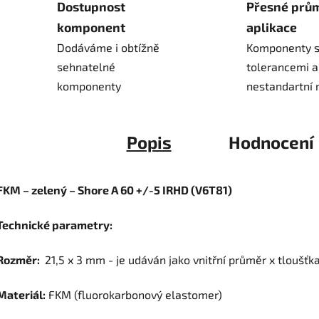
Dostupnost
Přesné prů
komponent
aplikace
Dodáváme i obtížně
Komponenty s
sehnatelné
tolerancemi a
komponenty
nestandartní 
Popis
Hodnocení
FKM – zelený – Shore A 60 +/-5 IRHD (V6T81)
Technické parametry:
Rozměr:
21,5 x 3 mm - je udáván jako vnitřní průměr x tloušťk
Materiál:
FKM (fluorokarbonový elastomer)