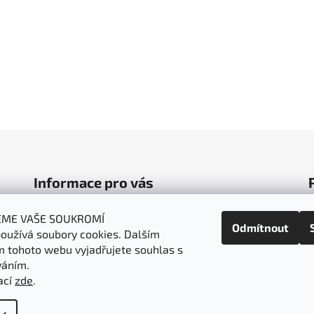
Informace pro vás
Obchodní podmínky
EME VAŠE SOUKROMÍ
Odmítnout
oužívá soubory cookies. Dalším
Podmínky ochrany osobních údajů
 tohoto webu vyjadřujete souhlas s
Doprava a platba
váním.
Napište nám
ací
zde
.
t