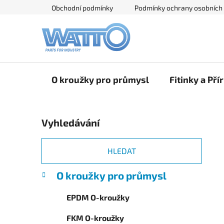
Přejít
Obchodní podmínky
Podmínky ochrany osobních
na
obsah
O kroužky pro průmysl
Fitinky a Pří
P
Vyhledávání
o
s
t
HLEDAT
r
K
Přeskočit
O kroužky pro průmysl
a
a
kategorie
n
t
EPDM O-kroužky
e
n
g
í
FKM O-kroužky