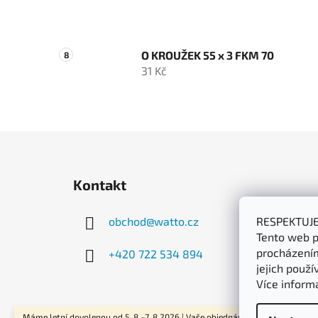
O KROUŽEK 55 x 3 FKM 70
31 Kč
Z
á
Kontakt
p
a
obchod
@
watto.cz
RESPEKTUJ
t
Tento web p
í
procházením
+420 722 534 894
jejich použí
Více inform
Máme letní dovolenou od 5. 8.–7. 8.2026 | Vaše objednávky začneme odesíla