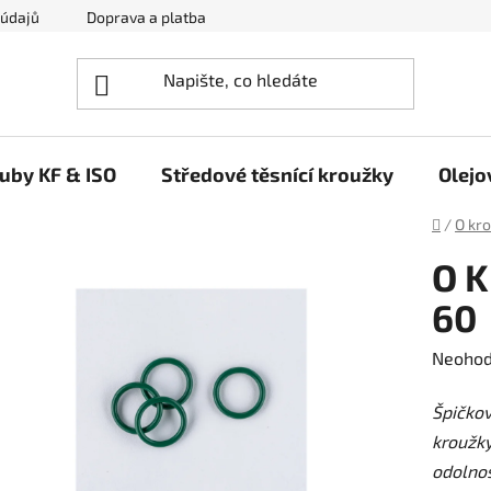
 údajů
Doprava a platba
Napište nám
ruby KF & ISO
Středové těsnící kroužky
Olejo
Domů
/
O kr
O K
60
Průměr
Neoho
hodnoc
Špičko
produk
kroužky
je
odolnos
0,0