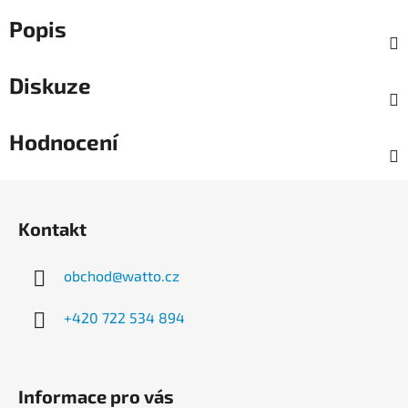
Popis
Diskuze
Hodnocení
Z
á
Kontakt
p
a
obchod
@
watto.cz
t
í
+420 722 534 894
Informace pro vás