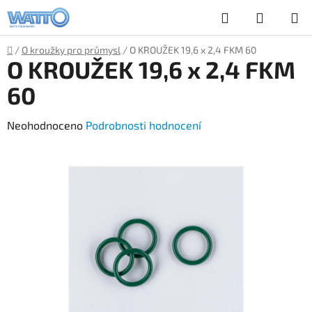
Přejít
Hledat
NÁKUP
na
obsah
KOŠÍK
Domů
/
O kroužky pro průmysl
/
O KROUŽEK 19,6 x 2,4 FKM 60
O KROUŽEK 19,6 x 2,4 FKM
60
Průměrné
Neohodnoceno
Podrobnosti hodnocení
hodnocení
produktu
je
0,0
z
5
hvězdiček.