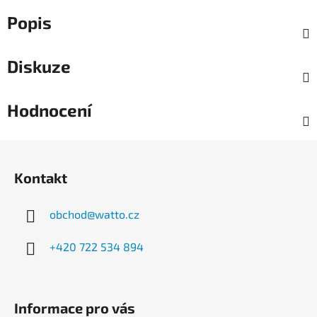
Popis
Diskuze
Hodnocení
Z
á
Kontakt
p
a
obchod
@
watto.cz
t
í
+420 722 534 894
Informace pro vás