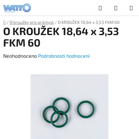
Přejít
Hledat
NÁKUP
na
obsah
KOŠÍK
Domů
/
O kroužky pro průmysl
/
O KROUŽEK 18,64 x 3,53 FKM 60
O KROUŽEK 18,64 x 3,53
FKM 60
Průměrné
Neohodnoceno
Podrobnosti hodnocení
hodnocení
produktu
je
0,0
z
5
hvězdiček.