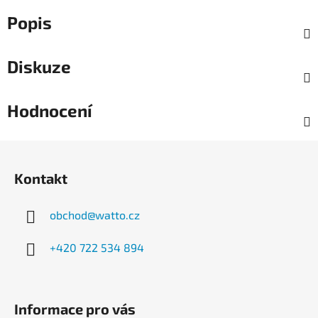
Popis
Diskuze
Hodnocení
Z
á
Kontakt
p
a
obchod
@
watto.cz
t
í
+420 722 534 894
Informace pro vás