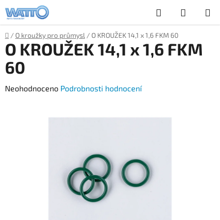
Přejít
Hledat
NÁKUP
na
obsah
KOŠÍK
Domů
/
O kroužky pro průmysl
/
O KROUŽEK 14,1 x 1,6 FKM 60
O KROUŽEK 14,1 x 1,6 FKM
60
Průměrné
Neohodnoceno
Podrobnosti hodnocení
hodnocení
produktu
je
0,0
z
5
hvězdiček.