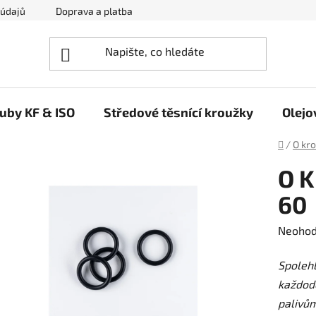
 údajů
Doprava a platba
Napište nám
ruby KF & ISO
Středové těsnící kroužky
Olejo
Domů
/
O kr
O K
60
Průměr
Neoho
hodnoc
Spolehl
produk
každode
je
palivů
0,0