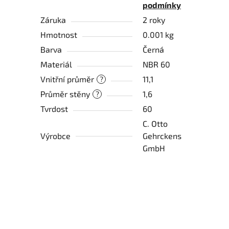
podmínky
Záruka
2 roky
Hmotnost
0.001 kg
Barva
Černá
Materiál
NBR 60
Vnitřní průměr
11,1
?
Průměr stěny
1,6
?
Tvrdost
60
C. Otto
Výrobce
Gehrckens
GmbH