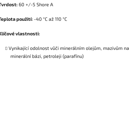
Tvrdost:
60 +/-5 Shore A
Teplota použití:
-40 °C až 110 °C
Klíčové vlastnosti:
Vynikající odolnost vůči minerálním olejům, mazivům na
minerální bázi, petroleji (parafínu)