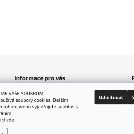
Informace pro vás
Obchodní podmínky
EME VAŠE SOUKROMÍ
Odmítnout
oužívá soubory cookies. Dalším
Podmínky ochrany osobních údajů
 tohoto webu vyjadřujete souhlas s
Doprava a platba
váním.
Napište nám
ací
zde
.
t