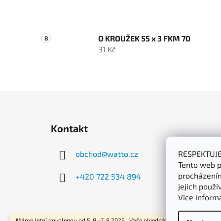
O KROUŽEK 55 x 3 FKM 70
31 Kč
Z
á
Kontakt
p
a
obchod
@
watto.cz
RESPEKTUJ
t
Tento web p
í
procházením
+420 722 534 894
jejich použí
Více inform
Máme letní dovolenou od 5. 8.–7. 8.2026 | Vaše objednávky začneme odesíla