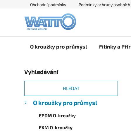
Přejít
Obchodní podmínky
Podmínky ochrany osobních
na
obsah
O kroužky pro průmysl
Fitinky a Pří
P
Vyhledávání
o
s
t
HLEDAT
r
K
Přeskočit
O kroužky pro průmysl
a
a
kategorie
n
t
EPDM O-kroužky
e
n
g
í
FKM O-kroužky