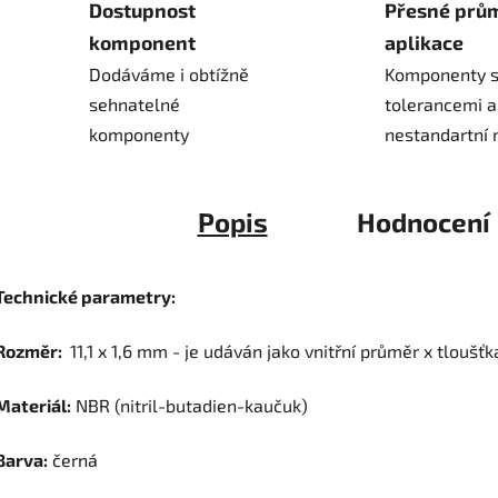
Dostupnost
Přesné prů
komponent
aplikace
Dodáváme i obtížně
Komponenty s
sehnatelné
tolerancemi a
komponenty
nestandartní 
Popis
Hodnocení
Technické parametry:
Rozměr:
11,1 x 1,6 mm - je udáván jako vnitřní průměr x tloušťk
Materiál:
NBR (nitril-butadien-kaučuk)
Barva:
černá