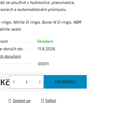
ěji se používá v hydraulice, pneumatice,
sorech a automobilovém průmyslu.
ek.
rings, Nitrile O-rings, Buna-N O-rings, NBR
itrile seals
nost
Skladem
 doručit do:
11.8.2026
ti doručení
00011
 Kč
DO KOŠÍKU
 cena:
Zeptat se
Sdílet