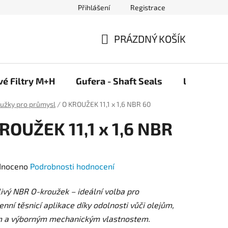
Přihlášení
Registrace
PRÁZDNÝ KOŠÍK
NÁKUPNÍ
KOŠÍK
vé Filtry M+H
Gufera - Shaft Seals
Ložiska F
oužky pro průmysl
/
O KROUŽEK 11,1 x 1,6 NBR 60
ROUŽEK 11,1 x 1,6 NBR
né
dnoceno
Podrobnosti hodnocení
ení
ivý NBR O-kroužek – ideální volba pro
tu
nní těsnicí aplikace díky odolnosti vůči olejům,
m a výborným mechanickým vlastnostem.