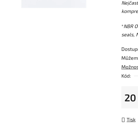
Nejčast
z
kompre
5
hvězdič
*
NBR O-
seals, N
Dostup
Můžeme
Možnos
Kód:
20
Měrná
Tisk