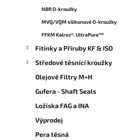
o
p
r
NBR O-kroužky
a
i
n
e
MVQ/VQM silikonové O-kroužky
e
l
FFKM Kalrez®, UltraPure™
Fitinky a Příruby KF & ISO
Středové těsnící kroužky
Olejové Filtry M+H
Gufera - Shaft Seals
Ložiska FAG a INA
Výprodej
Pera těsná