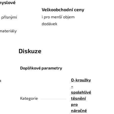
myslové
Velkoobchodní ceny
i pro menší objem
 přísnými
dodávek
materiály
Diskuze
Doplňkové parametry
O-kroužky
a
–
spolehlivé
Kategorie
těsnění
pro
náročné