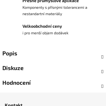
Přesné průmyslové aplikace
Komponenty s přísnými tolerancemi a
nestandartní materiály
Velkoobchodní ceny
i pro menší objem dodávek
Popis
Diskuze
Hodnocení
Z
á
Kontakt