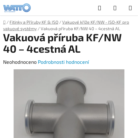
Přejít
Hledat
NÁKUP
na
obsah
KOŠÍK
Domů
/
Fitinky a Příruby KF & ISO
/
Vakuové kříže KF/NW - ISO-KF pro
vakuové systémy
/
Vakuová příruba KF/NW 40 – 4cestná AL
Vakuová příruba KF/NW
40 – 4cestná AL
Průměrné
Neohodnoceno
Podrobnosti hodnocení
hodnocení
produktu
je
0,0
z
5
hvězdiček.