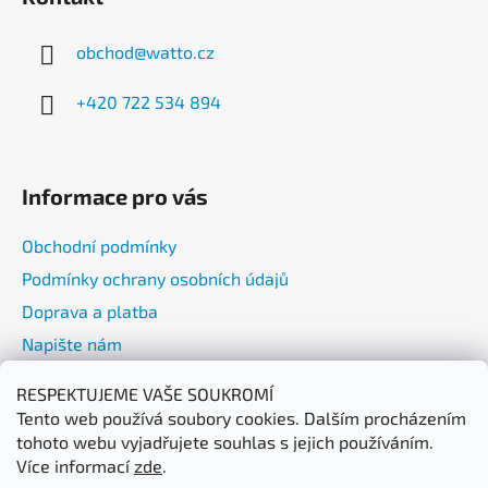
p
a
obchod
@
watto.cz
t
í
+420 722 534 894
Informace pro vás
Obchodní podmínky
Podmínky ochrany osobních údajů
Doprava a platba
Napište nám
RESPEKTUJEME VAŠE SOUKROMÍ
Přijímáme online platby
Tento web používá soubory cookies. Dalším procházením
tohoto webu vyjadřujete souhlas s jejich používáním.
Více informací
zde
.