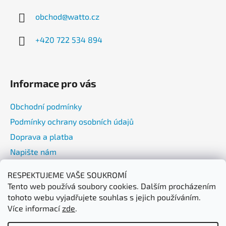
a
obchod
@
watto.cz
t
í
+420 722 534 894
Informace pro vás
Obchodní podmínky
Podmínky ochrany osobních údajů
Doprava a platba
Napište nám
RESPEKTUJEME VAŠE SOUKROMÍ
Přijímáme online platby
Tento web používá soubory cookies. Dalším procházením
tohoto webu vyjadřujete souhlas s jejich používáním.
Více informací
zde
.