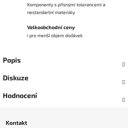
Komponenty s přísnými tolerancemi a
nestandartní materiály
Velkoobchodní ceny
i pro menší objem dodávek
Popis
Diskuze
Hodnocení
Z
á
Kontakt
p