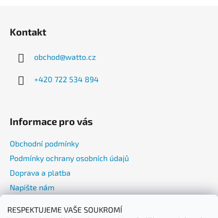
Z
á
Kontakt
p
a
obchod
@
watto.cz
t
í
+420 722 534 894
Informace pro vás
Obchodní podmínky
Podmínky ochrany osobních údajů
Doprava a platba
Napište nám
RESPEKTUJEME VAŠE SOUKROMÍ