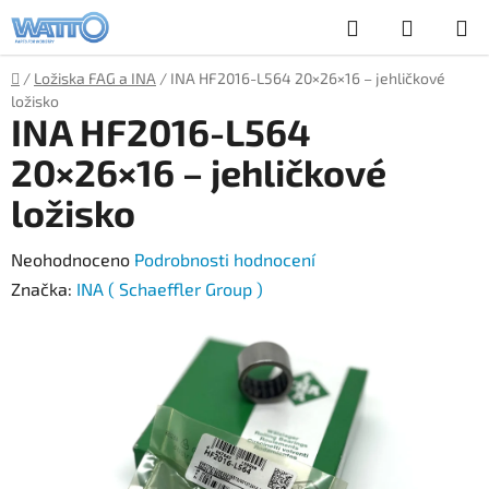
Přejít
Hledat
NÁKUP
na
obsah
KOŠÍK
Domů
/
Ložiska FAG a INA
/
INA HF2016-L564 20×26×16 – jehličkové
ložisko
INA HF2016-L564
20×26×16 – jehličkové
ložisko
Průměrné
Neohodnoceno
Podrobnosti hodnocení
hodnocení
Značka:
INA ( Schaeffler Group )
produktu
je
0,0
z
5
hvězdiček.