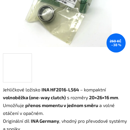
260 KČ
–38 %
Jehličkové ložisko
INA HF2016-L564
– kompaktní
volnoběžka (one-way clutch)
s rozměry
20×26×16 mm
.
Umožňuje
přenos momentu v jednom směru
a volné
otáčení v opačném.
Originální díl
INA Germany
, vhodný pro převodové systémy
a spojky.