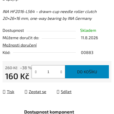
INA HF2016-L564 – drawn-cup needle roller clutch
20×26×16 mm, one-way bearing by INA Germany
Dostupnost
Skladem
Můžeme doručit do:
11.8.2026
Možnosti doručení
Kód:
00883
260 Kč
–38 %
DO KOŠÍKU
160 Kč
Měrná cena:
Tisk
Zeptat se
Sdílet
Dostupnost komponent