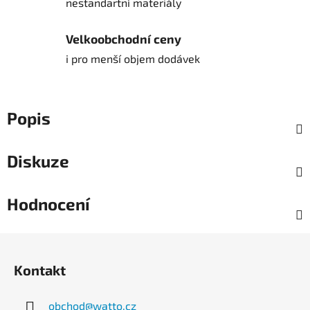
nestandartní materiály
Velkoobchodní ceny
i pro menší objem dodávek
Popis
Diskuze
Hodnocení
Z
á
Kontakt
p
a
obchod
@
watto.cz