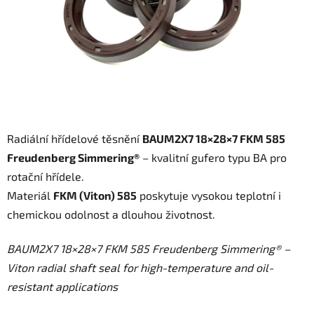
Radiální hřídelové těsnění
BAUM2X7 18×28×7 FKM 585
Freudenberg Simmering®
– kvalitní gufero typu BA pro
rotační hřídele.
Materiál
FKM (Viton) 585
poskytuje vysokou teplotní i
chemickou odolnost a dlouhou životnost.
BAUM2X7 18×28×7 FKM 585 Freudenberg Simmering® –
Viton radial shaft seal for high-temperature and oil-
resistant applications