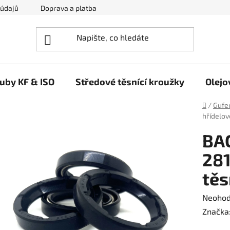
 údajů
Doprava a platba
Napište nám
ruby KF & ISO
Středové těsnící kroužky
Olejo
Domů
/
Gufer
hřídelov
BA
281
těs
Průměr
Neoho
hodnoc
Značka
produk