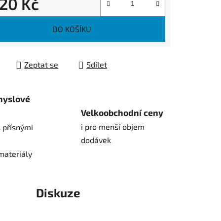
520 Kč
 cena:
DO KOŠÍKU
Zeptat se
Sdílet
myslové
Velkoobchodní ceny
i pro menší objem
 přísnými
dodávek
materiály
Diskuze