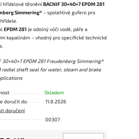
í hřídelové těsnění
BACNIF 30×40×7 EPDM 281
nberg Simmering®
– spolehlivé gufero pro
 hřídele.
ál
EPDM 281
je odolný vůči vodě, páře a
m kapalinám – vhodný pro specifické technické
ek.
e.
F 30×40×7 EPDM 281 Freudenberg Simmering®
radial shaft seal for water, steam and brake
pplications
nost
Skladem
 doručit do:
11.8.2026
ti doručení
00307