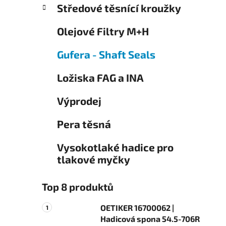
í
Středové těsnící kroužky
o
p
r
a
Olejové Filtry M+H
i
n
e
Gufera - Shaft Seals
e
l
Ložiska FAG a INA
Výprodej
Pera těsná
Vysokotlaké hadice pro
tlakové myčky
Top 8 produktů
OETIKER 16700062 |
Hadicová spona 54.5-706R