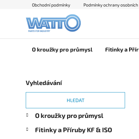
Přejít
Obchodní podmínky
Podmínky ochrany osobních
na
obsah
O kroužky pro průmysl
Fitinky a Pří
P
Vyhledávání
o
s
t
HLEDAT
r
K
Přeskočit
O kroužky pro průmysl
a
a
kategorie
n
t
Fitinky a Příruby KF & ISO
e
n
g