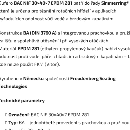
Gufero
BAC NIF 30×40×7 EPDM 281
patří do řady
Simmerring®
která je určena pro těsnění rotačních hřídelí v aplikacích
vyžadujících odolnost vůči vodě a brzdovým kapalinám.
Konstrukce
BA (DIN 3760 A)
s integrovanou prachovkou a pruž
zajišťuje spolehlivé utěsnění i při vysokých otáčkách.
Materiál
EPDM 281
(ethylen-propylenový kaučuk) nabízí vyso
odolnost proti vode, páře, chladicím a brzdovým kapalinám – 
kde nelze použít FKM (Viton).
Vyrobeno v
Německu
společností
Freudenberg Sealing
Technologies
Technické parametry
Označení:
BAC NIF 30×40×7 EPDM 281
Typ:
BA – jednohřbeté provedení s prachovkou a pružinou