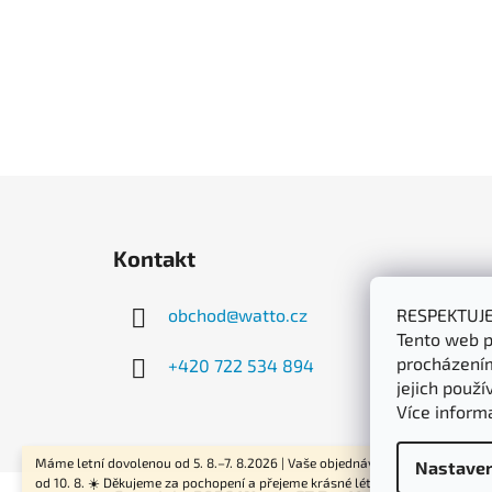
Z
á
Kontakt
p
a
RESPEKTUJ
obchod
@
watto.cz
t
Tento web p
í
procházením
+420 722 534 894
jejich použí
Více inform
Máme letní dovolenou od 5. 8.–7. 8.2026 | Vaše objednávky začneme odesíla
Nastaven
od 10. 8. ☀️ Děkujeme za pochopení a přejeme krásné léto!